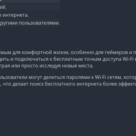
ей.
 интернета.
другими пользователями.
имым для комфортной жизни, особенно для геймеров и п
ть и подключаться к бесплатным точкам доступа Wi-Fi 
играя или просто исследуя новые места.
ьзователи могут делиться паролями к Wi-Fi сетям, кот
 что делает поиск бесплатного интернета более эффекти