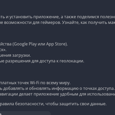
чать и установить приложение, а также поделимся поле
ые возможности для геймеров. Узнайте, как получить м
ства (Google Play или App Store).
к».
ения загрузки.
е разрешения для доступа к геолокации.
латных точек Wi-Fi по всему миру.
ь добавлять и обновлять информацию о точках доступа.
авигации делает приложение удобным для использовани
авила безопасности, чтобы защитить свои данные.
е