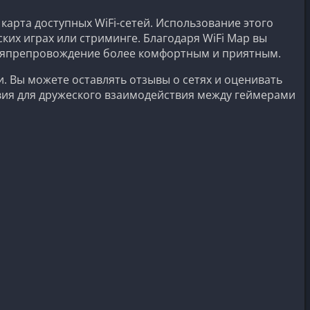
арта доступных WiFi-сетей. Использование этого
их играх или стриминге. Благодаря WiFi Map вы
ремяпрепровождение более комфортным и приятным.
 Вы можете оставлять отзывы о сетях и оценивать
овия для дружеского взаимодействия между геймерами