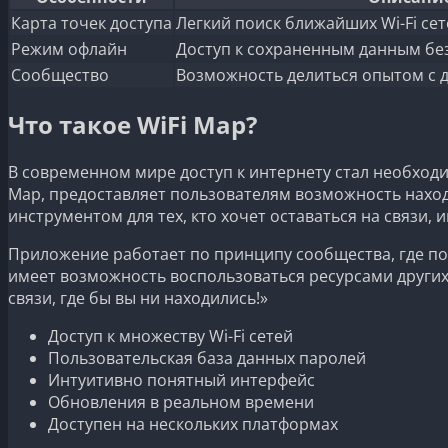
Карта точек доступа
Легкий поиск ближайших Wi-Fi сет
Режим офлайн
Доступ к сохраненным данным без
Сообщество
Возможность делиться опытом с 
Что такое WiFi Map?
В современном мире доступ к интернету стал необход
Map, предоставляет пользователям возможность находи
инструментом для тех, кто хочет оставаться на связи, 
Приложение работает по принципу сообщества, где пол
имеет возможность воспользоваться ресурсами других,
связи, где бы вы ни находились!»
Доступ к множеству Wi-Fi сетей
Пользовательская база данных паролей
Интуитивно понятный интерфейс
Обновления в реальном времени
Доступен на нескольких платформах