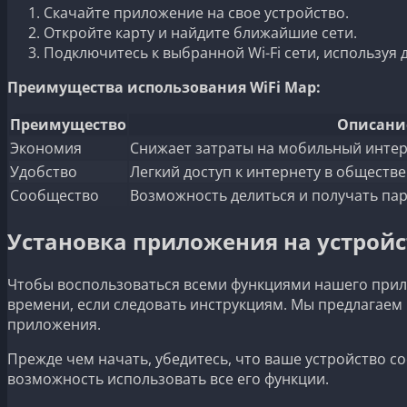
Скачайте приложение на свое устройство.
Откройте карту и найдите ближайшие сети.
Подключитесь к выбранной Wi-Fi сети, используя 
Преимущества использования WiFi Map:
Преимущество
Описани
Экономия
Снижает затраты на мобильный интер
Удобство
Легкий доступ к интернету в обществе
Сообщество
Возможность делиться и получать пар
Установка приложения на устройс
Чтобы воспользоваться всеми функциями нашего прило
времени, если следовать инструкциям. Мы предлагаем 
приложения.
Прежде чем начать, убедитесь, что ваше устройство 
возможность использовать все его функции.