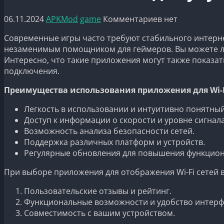
06.11.2024
APKMod
game
Комментариев нет
Современные игры часто требуют стабильного интерне
незаменимым помощником для геймеров. Вы можете лег
Интересно, что такие приложения могут также показат
подключения.
Преимущества использования приложения для Wi-F
Легкость в использовании и интуитивно понятны
Доступ к информации о скорости и уровне сигнала
Возможность анализа безопасности сетей.
Поддержка различных платформ и устройств.
Регулярные обновления для повышения функцион
При выборе приложения для отображения Wi-Fi сетей 
Пользовательские отзывы и рейтинг.
Функциональные возможности и удобство интерф
Совместимость с вашим устройством.