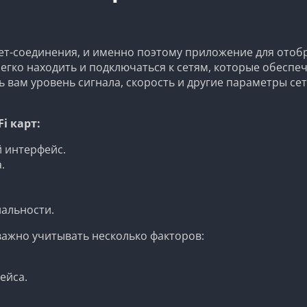
т-соединения, и именно поэтому приложение для отобр
ко находить и подключаться к сетям, которые обеспеч
ь вам уровень сигнала, скорость и другие параметры с
i карт:
й интерфейс.
.
альности.
важно учитывать несколько факторов:
ейса.