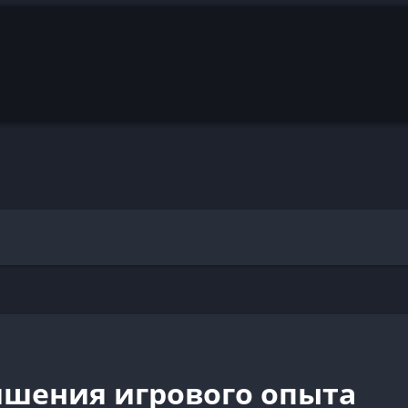
учшения игрового опыта