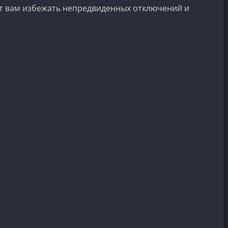
т вам избежать непредвиденных отключений и