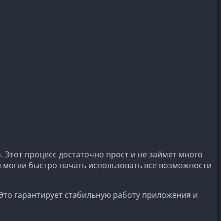
 Этот процесс достаточно прост и не займет много
ы могли быстро начать использовать все возможности
 Это гарантирует стабильную работу приложения и