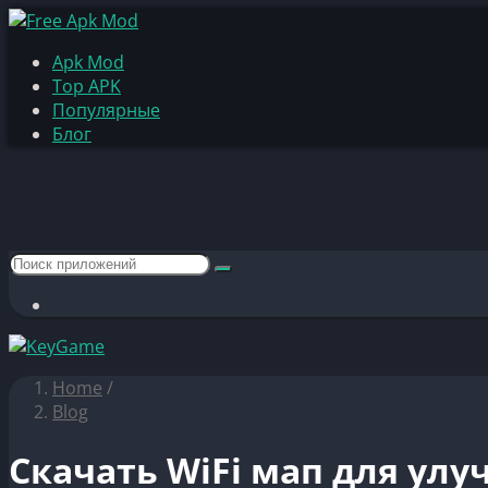
Apk Mod
Top APK
Популярные
Блог
Home
/
Blog
Скачать WiFi мап для ул