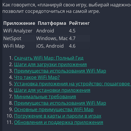
Как говорится, «планируй свою игру, выбирай надеж
позволит сосредоточиться на самой игре.
Приложение
Платформа
Рейтинг
WiFi Analyzer
Android
4.5
NetSpot
Windows, Mac
4.7
Wi-Fi Map
iOS, Android
4.6
Скачать WiFi Map: Полный Гид
Шаги для загрузки приложения
Преимущества использования WiFi Map
Что такое WiFi Map?
Установка приложения на устройство: пошаговое
Шаги для установки приложения
Минимальные требования
Преимущества использования WiFi Map
Основные преимущества WiFi Map
Погружение в карты и пароли в играх
Обновления и поддержка приложения