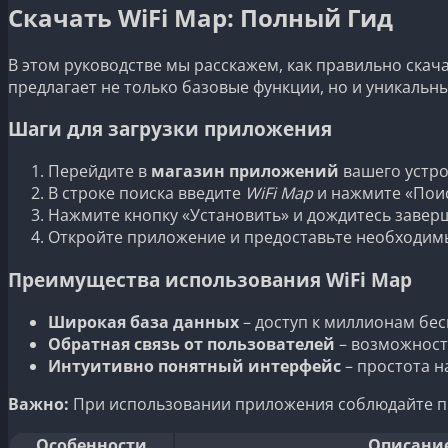
Скачать WiFi Map: Полный Гид
В этом руководстве мы расскажем, как правильно ска
предлагает не только базовые функции, но и уникальн
Шаги для загрузки приложения
Перейдите в
магазин приложений
вашего устрой
В строке поиска введите
WiFi Map
и нажмите «Поис
Нажмите кнопку «Установить» и дождитесь заверш
Откройте приложение и предоставьте необходимы
Преимущества использования WiFi Map
Широкая база данных
– доступ к миллионам бесп
Обратная связь от пользователей
– возможност
Интуитивно понятный интерфейс
– простота н
Важно:
При использовании приложения соблюдайте пр
Особенности
Описани