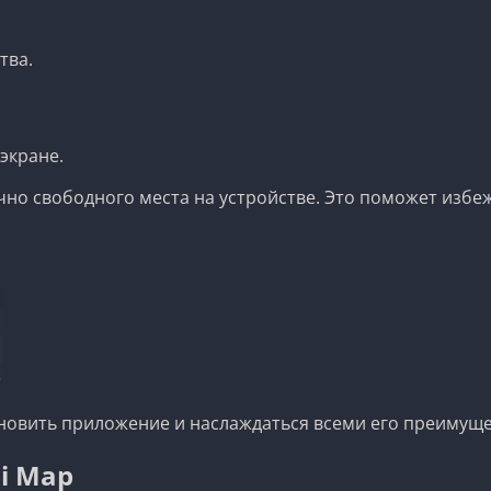
тва.
экране.
очно свободного места на устройстве. Это поможет избе
е
новить приложение и наслаждаться всеми его преимущ
i Map