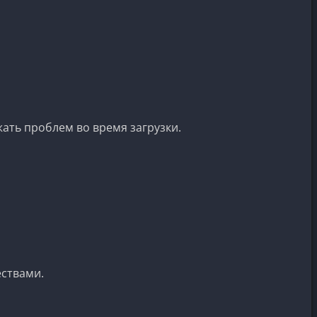
жать проблем во время загрузки.
ествами.