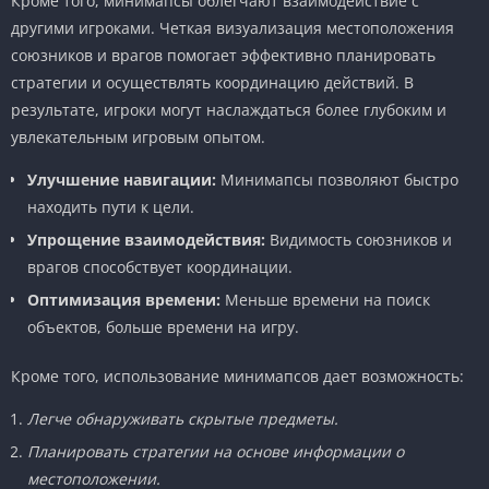
Кроме того, минимапсы облегчают взаимодействие с
другими игроками. Четкая визуализация местоположения
союзников и врагов помогает эффективно планировать
стратегии и осуществлять координацию действий. В
результате, игроки могут наслаждаться более глубоким и
увлекательным игровым опытом.
Улучшение навигации:
Минимапсы позволяют быстро
находить пути к цели.
Упрощение взаимодействия:
Видимость союзников и
врагов способствует координации.
Оптимизация времени:
Меньше времени на поиск
объектов, больше времени на игру.
Кроме того, использование минимапсов дает возможность:
Легче обнаруживать скрытые предметы.
Планировать стратегии на основе информации о
местоположении.