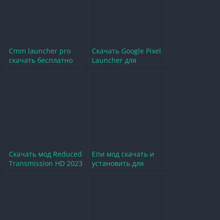
Cmm launcher pro
Скачать Google Pixel
скачать бесплатно
Launcher для
для улучшения
улучшения игрового
игрового опыта
опыта на Android
Скачать мод Reduced
Епи мод скачать и
Transmission HD 2023
установить для
для улучшения
улучшения игрового
игрового опыта
опыта