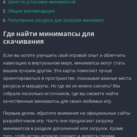
Шаги по установке минимапсов
Общие рекомендации
Популярные ресурсы для загрузки минимапс
Где найти минимапсы для
скачивания
Если вы хотите улучшить свой игровой опыт и облегчить
навигацию в виртуальном мире, минимапсы могут стать
вашим лучшим другом. Эти карты помогают лучше
ориентироваться в пространстве, показывая важные места,
ресурсы и маршруты. Но где же их можно скачать? Мы
собрали несколько источников, где вы сможете найти
качественные минимапсы для своих любимых игр.
Первым делом, обратите внимание на официальные сайты
разработчиков игр. Часто они предлагают загрузку
минимапсов в разделе дополнений или загрузок. Кроме
того, сообщества игроков создают и делятся своими