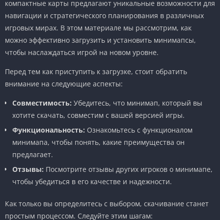
компактные карты предлагают уникальные возможности для
навигации и стратегического планирования в различных
игровых мирах. В этом материале мы рассмотрим, как
можно эффективно загрузить и установить минимапсы,
чтобы наслаждаться игрой на новом уровне.
Перед тем как приступить к загрузке, стоит обратить
внимание на следующие аспекты:
Совместимость:
Убедитесь, что минимап, который вы
хотите скачать, совместим с вашей версией игры.
Функциональность:
Ознакомьтесь с функционалом
минимапа, чтобы понять, какие преимущества он
предлагает.
Отзывы:
Посмотрите отзывы других игроков о минимапе,
чтобы убедиться в его качестве и надежности.
Как только вы определитесь с выбором, скачивание станет
простым процессом. Следуйте этим шагам: