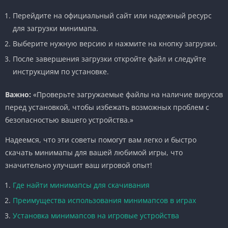
Перейдите на официальный сайт или надежный ресурс
для загрузки минимапа.
Выберите нужную версию и нажмите на кнопку загрузки.
После завершения загрузки откройте файл и следуйте
инструкциям по установке.
Важно:
«Проверьте загружаемые файлы на наличие вирусов
перед установкой, чтобы избежать возможных проблем с
безопасностью вашего устройства.»
Надеемся, что эти советы помогут вам легко и быстро
скачать минимапы для вашей любимой игры, что
значительно улучшит ваш игровой опыт!
Где найти минимапсы для скачивания
Преимущества использования минимапсов в играх
Установка минимапсов на игровые устройства