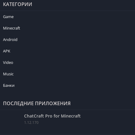
КАТЕГОРИИ
Game
Minecraft
Android
APK
Video
Music
Банки
ПОСЛЕДНИЕ ПРИЛОЖЕНИЯ
ChatCraft Pro for Minecraft
1.12.170