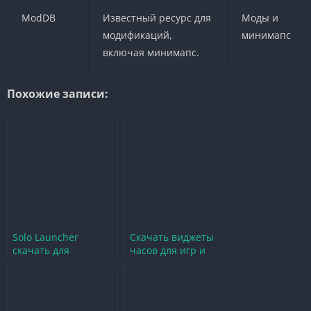
ModDB
Известный ресурс для
Моды и
модификаций,
минимапс
включая минимапс.
Похожие записи:
Solo Launcher
Скачать виджеты
скачать для
часов для игр и
улучшения игрового
улучшения игрового
опыта на Android
опыта