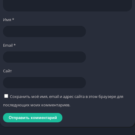
Имя
*
Email
*
Сайт
Сохранить моё имя, email и адрес сайта в этом браузере для
последующих моих комментариев.