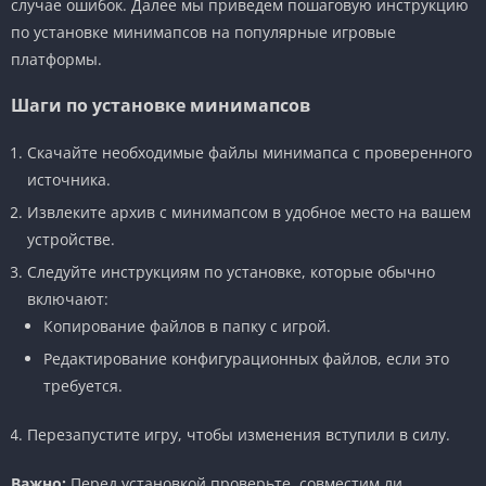
случае ошибок. Далее мы приведем пошаговую инструкцию
по установке минимапсов на популярные игровые
платформы.
Шаги по установке минимапсов
Скачайте необходимые файлы минимапса с проверенного
источника.
Извлеките архив с минимапсом в удобное место на вашем
устройстве.
Следуйте инструкциям по установке, которые обычно
включают:
Копирование файлов в папку с игрой.
Редактирование конфигурационных файлов, если это
требуется.
Перезапустите игру, чтобы изменения вступили в силу.
Важно:
Перед установкой проверьте, совместим ли