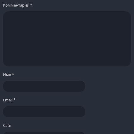
Комментарий
*
Имя
*
Email
*
Сайт