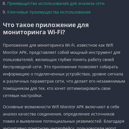
Преимущества использования для анализа сети
Ключевые преимущества использования
Что такое приложение для
мониторинга Wi-Fi?
Приложение для мониторинга Wi-Fi, известное как Wifi
Monitor APK, представляет собой мощный инструмент для
пользователей, желающих глубже понять работу своей
беспроводной сети. Это приложение позволяет собирать
информацию о подключенных устройствах, уровне сигнала
и различных параметрах сети, что делает его незаменимым
помощником для тех, кто хочет оптимизировать свои
сетевые настройки.
Основные возможности Wifi Monitor APK включают в себя
анализ качества соединения, определение источников
помех и выявление потенциальных уязвимостей. Благодаря
интуитивно понятному интерфейсу, пользователи могут