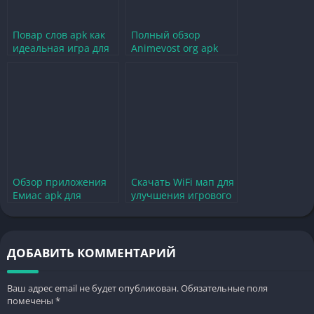
Повар слов apk как
Полный обзор
идеальная игра для
Animevost org apk
любителей
для любителей
головоломок
аниме и манги
Обзор приложения
Скачать WiFi мап для
Емиас apk для
улучшения игрового
любителей
опыта
мобильных игр
ДОБАВИТЬ КОММЕНТАРИЙ
Ваш адрес email не будет опубликован.
Обязательные поля
помечены
*