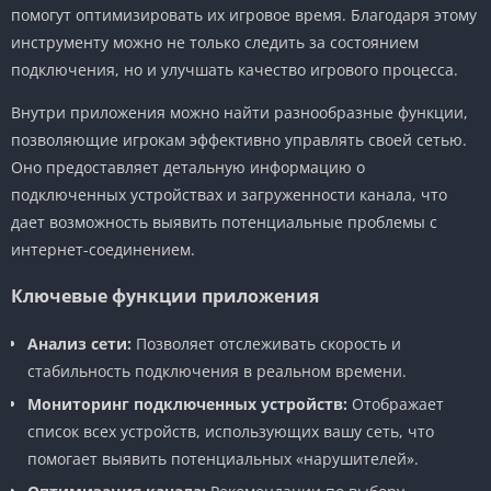
помогут оптимизировать их игровое время. Благодаря этому
инструменту можно не только следить за состоянием
подключения, но и улучшать качество игрового процесса.
Внутри приложения можно найти разнообразные функции,
позволяющие игрокам эффективно управлять своей сетью.
Оно предоставляет детальную информацию о
подключенных устройствах и загруженности канала, что
дает возможность выявить потенциальные проблемы с
интернет-соединением.
Ключевые функции приложения
Анализ сети:
Позволяет отслеживать скорость и
стабильность подключения в реальном времени.
Мониторинг подключенных устройств:
Отображает
список всех устройств, использующих вашу сеть, что
помогает выявить потенциальных «нарушителей».