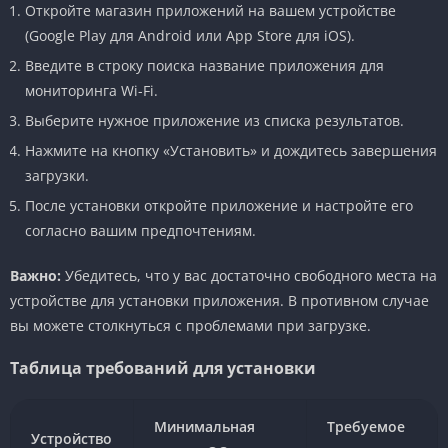
Откройте магазин приложений на вашем устройстве
(Google Play для Android или App Store для iOS).
Введите в строку поиска название приложения для
мониторинга Wi-Fi.
Выберите нужное приложение из списка результатов.
Нажмите на кнопку «Установить» и дождитесь завершения
загрузки.
После установки откройте приложение и настройте его
согласно вашим предпочтениям.
Важно:
Убедитесь, что у вас достаточно свободного места на
устройстве для установки приложения. В противном случае
вы можете столкнуться с проблемами при загрузке.
Таблица требований для установки
Минимальная
Требуемое
Устройство