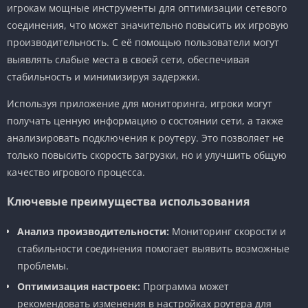
игрокам мощные инструменты для оптимизации сетевого
соединения, что может значительно повысить их игровую
производительность. С её помощью пользователи могут
выявлять слабые места в своей сети, обеспечивая
стабильность и минимизируя задержки.
Используя приложение для мониторинга, игроки могут
получать ценную информацию о состоянии сети, а также
анализировать подключения к роутеру. Это позволяет не
только повысить скорость загрузки, но и улучшить общую
качество игрового процесса.
Ключевые преимущества использования
Анализ производительности:
Мониторинг скорости и
стабильности соединения помогает выявить возможные
проблемы.
Оптимизация настроек:
Программа может
рекомендовать изменения в настройках роутера для