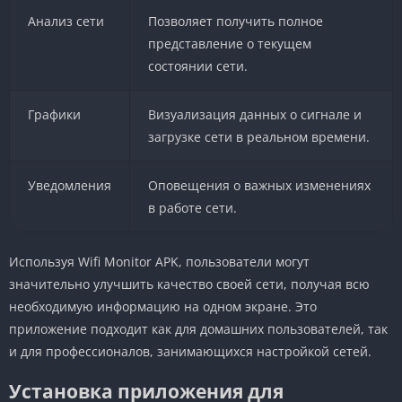
Анализ сети
Позволяет получить полное
представление о текущем
состоянии сети.
Графики
Визуализация данных о сигнале и
загрузке сети в реальном времени.
Уведомления
Оповещения о важных изменениях
в работе сети.
Используя Wifi Monitor APK, пользователи могут
значительно улучшить качество своей сети, получая всю
необходимую информацию на одном экране. Это
приложение подходит как для домашних пользователей, так
и для профессионалов, занимающихся настройкой сетей.
Установка приложения для