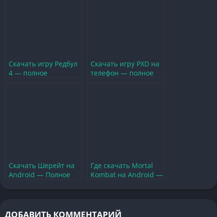
Скачать игру Редбул
Скачать игру PXD на
4 — полное
телефон — полное
руководство и
руководство и
советы по установке
советы по установке
Скачать Шерейт на
Где скачать Mortal
Android — Полное
Kombat на Android —
руководство и
руководство по
советы по установке
установке игры
ДОБАВИТЬ КОММЕНТАРИЙ