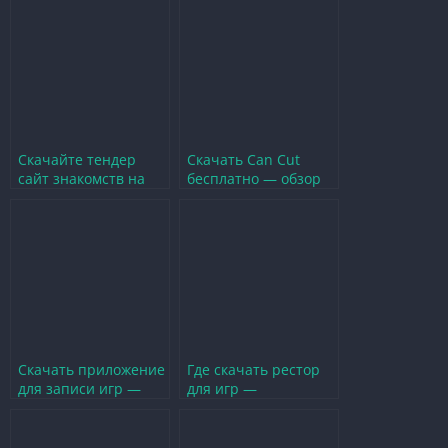
Скачайте тендер
Скачать Can Cut
сайт знакомств на
бесплатно — обзор
русском для
игры и советы по
увлекательных
установке
встреч
Скачать приложение
Где скачать рестор
для записи игр —
для игр —
обзор и советы по
инструкция по
установке
установке и советы