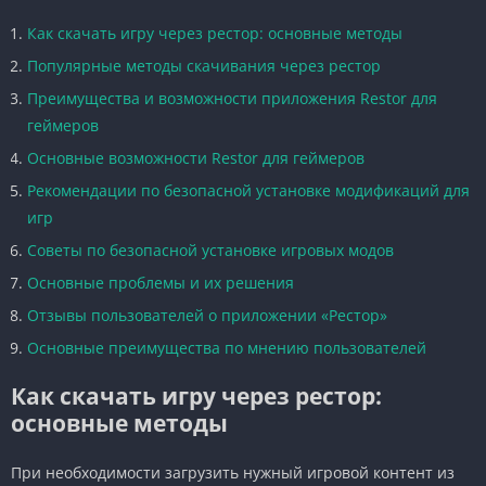
Как скачать игру через рестор: основные методы
Популярные методы скачивания через рестор
Преимущества и возможности приложения Restor для
геймеров
Основные возможности Restor для геймеров
Рекомендации по безопасной установке модификаций для
игр
Советы по безопасной установке игровых модов
Основные проблемы и их решения
Отзывы пользователей о приложении «Рестор»
Основные преимущества по мнению пользователей
Как скачать игру через рестор:
основные методы
При необходимости загрузить нужный игровой контент из