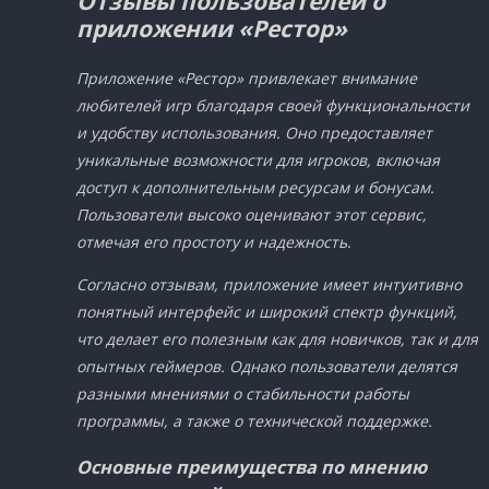
Отзывы пользователей о
приложении «Рестор»
Приложение «Рестор» привлекает внимание
любителей игр благодаря своей функциональности
и удобству использования. Оно предоставляет
уникальные возможности для игроков, включая
доступ к дополнительным ресурсам и бонусам.
Пользователи высоко оценивают этот сервис,
отмечая его простоту и надежность.
Согласно отзывам, приложение имеет интуитивно
понятный интерфейс и широкий спектр функций,
что делает его полезным как для новичков, так и для
опытных геймеров. Однако пользователи делятся
разными мнениями о стабильности работы
программы, а также о технической поддержке.
Основные преимущества по мнению