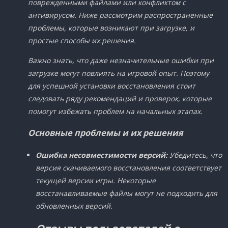
поврежденными файлами или конфликтом с
антивирусом. Ниже рассмотрим распространенные
проблемы, которые возникают при загрузке, и
простые способы их решения.
Важно знать, что даже незначительные ошибки при
загрузке могут повлиять на игровой опыт. Поэтому
для успешной установки восстановления стоит
следовать ряду рекомендаций и проверок, которые
помогут избежать проблем на начальных этапах.
Основные проблемы и их решения
Ошибка несовместимости версий:
Убедитесь, что
версия скачиваемого восстановления соответствует
текущей версии игры. Некоторые
восстанавливаемые файлы могут не подходить для
обновленных версий.