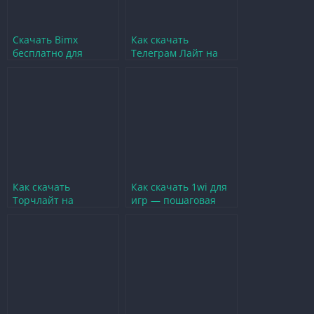
Скачать Bimx
Как скачать
бесплатно для
Телеграм Лайт на
Windows 10 — Обзор
Android —
и инструкция по
инструкция по
установке
установке
Как скачать
Как скачать 1wi для
Торчлайт на
игр — пошаговая
Андроид —
инструкция и советы
инструкция по
установке