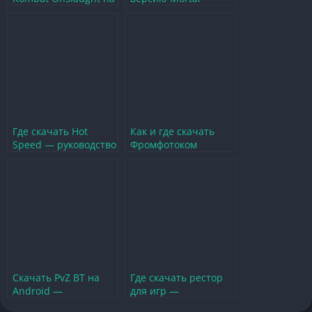
iOS – боевые арены в
Kombat на Андроид и
вашем кармане
погрузитесь в
ностальгию
Где скачать Hot
Как и где скачать
Speed — руководство
Фромфотоком
по установке и
бесплатно — гайд по
особенностям игры
установке игры
Скачать PvZ BT на
Где скачать рестор
Android —
для игр —
руководство по
инструкция по