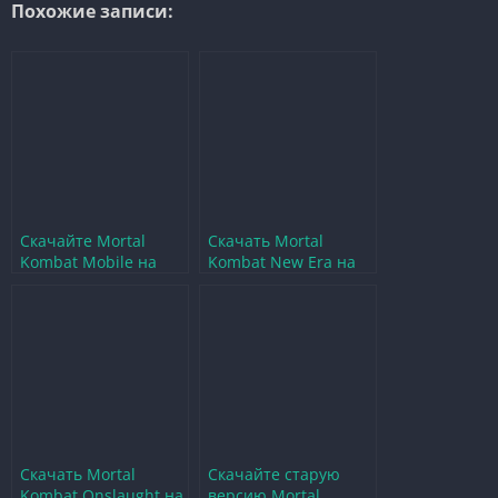
Похожие записи:
Скачайте Mortal
Скачать Mortal
Kombat Mobile на
Kombat New Era на
Android абсолютно
Android — полный
бесплатно
гид и советы
Скачать Mortal
Скачайте старую
Kombat Onslaught на
версию Mortal