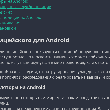
ры на Android
вященные службе полиции
ейских
а полиции на Android
скачивания
тановкой
цейского для Android
оли полицейского, пользуются огромной популярностью 
еступностью, но и освоить навыки, которые необходим
ые помогут вам окунуться в мир правопорядка и ответс
нообразные задачи, от патрулирования улиц до захвата
погонях и расследованиях, реагировать на вызовы и со
ляторы на Android
симуляторов с открытым миром. Игрокам предстоит выпо
улиц.
едлагающая реальную симуляцию патрулирования. Здесь