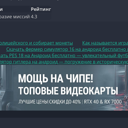
и
Рейтинг
разие миссий
4.3
 полицейского и собирает монеты
Как называется игра
Скачать фермер симулятор 16 на андроид бесплатно 
чать PES 18 на Андроид бесплатно — увлекательный фут
ятор гитлера на андроид — погружение в историческу