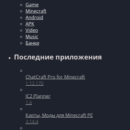
Game
Minecraft
Android
APK
Video
Music
Банки
Последние приложения
ChatCraft Pro for Minecraft
1.12.170
IC2 Planner
1.6
Карты, Моды для Minecraft PE
3.14.4