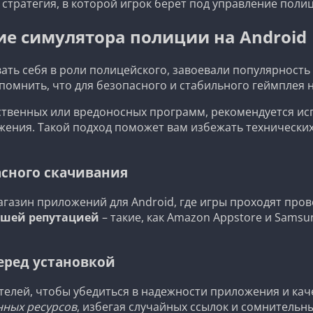
стратегия, в которой игрок берет под управление поли
ие симулятора полиции на Android
ать себя в роли полицейского, завоевали популярность
помнить, что для безопасного и стабильного геймплея 
ственных или вредоносных программ, рекомендуется ис
жения. Такой подход поможет вам избежать технически
асного скачивания
азин приложений для Android, где игры проходят прове
ошей репутацией
– такие, как Amazon Appstore и Samsu
еред установкой
елей, чтобы убедиться в надежности приложения и каче
нных ресурсов
, избегая случайных ссылок и сомнительны