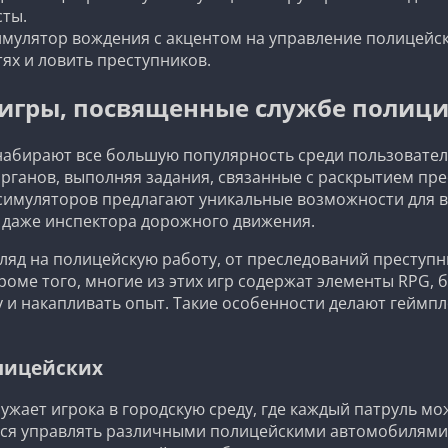
сты.
имулятор вождения с акцентом на управление полицейс
ях и ловить преступников.
игры, посвященные службе полиц
абирают все большую популярность среди пользователе
рганов, выполняя задания, связанные с раскрытием пр
 симуляторов предлагают уникальные возможности для 
и даже инспектора дорожного движения.
гляд на полицейскую работу, от преследований престу
роме того, многие из этих игр содержат элементы RPG,
у и накапливать опыт. Такие особенности делают геймп
лицейских
ужает игрока в городскую среду, где каждый патруль мо
тся управлять различными полицейскими автомобилями