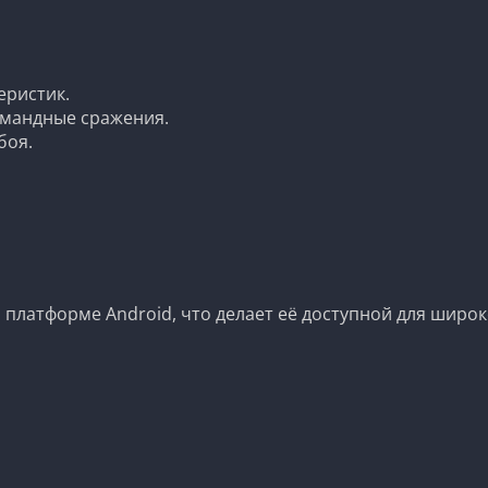
еристик.
омандные сражения.
боя.
 платформе Android, что делает её доступной для широк