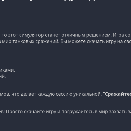
, то этот симулятор станет отличным решением. Игра с
в мир танковых сражений. Вы можете скачать игру на св
иками.
ий.
мов, что делает каждую сессию уникальной.
“Сражайтес
ёв! Просто скачайте игру и погружайтесь в мир захват