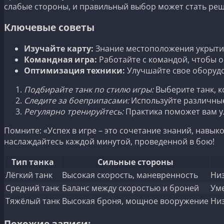
слабые стороны, и правильный выбор может стать ре
Ключевые советы
Изучайте карту:
Знание местоположения укрытий
Командная игра:
Работайте с командой, чтобы о
Оптимизация техники:
Улучшайте свое оборудо
Подбирайте танк по стилю игры:
Выберите танк, к
Следите за боеприпасами:
Используйте различные
Регулярно тренируйтесь:
Практика поможет вам у
Помните: «Успех в игре – это сочетание знаний, навы
наслаждайтесь каждой минутой, проведенной в бою!
Тип танка
Сильные стороны
Лёгкий танк
Высокая скорость, маневренность
Ни
Средний танк
Баланс между скоростью и броней
Ум
Тяжёлый танк
Высокая броня, мощное вооружение
Низ
Похожие записи: