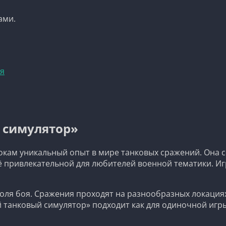
ами.
ия
 симулятор»
окам уникальный опыт в мире танковых сражений. Она с
ё привлекательной для любителей военной тематики. Иг
поля боя. Сражения проходят на разнообразных локациях
 танковый симулятор» подходит как для одиночной игры,