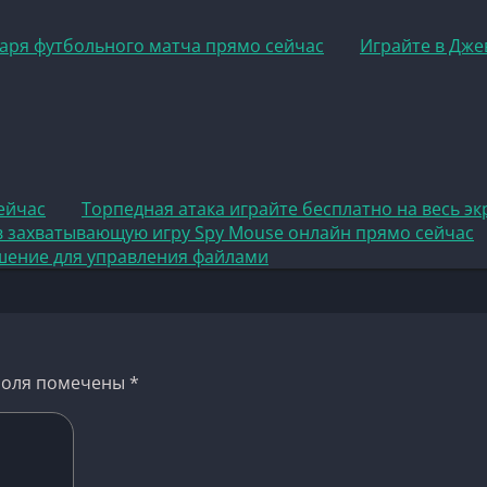
аря футбольного матча прямо сейчас
Играйте в Дже
ейчас
Торпедная атака играйте бесплатно на весь э
в захватывающую игру Spy Mouse онлайн прямо сейчас
шение для управления файлами
поля помечены
*