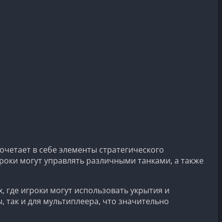
очетает в себе элементы стратегического
роки могут управлять различными танками, а также
, где игроки могут использовать укрытия и
 так и для мультиплеера, что значительно