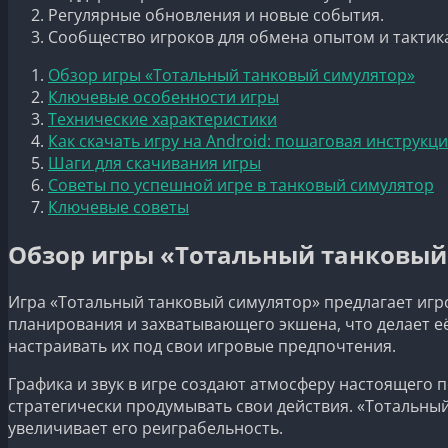
Регулярные обновления и новые события.
Сообщество игроков для обмена опытом и тактик
Обзор игры «Тотальный танковый симулятор»
Ключевые особенности игры
Технические характеристики
Как скачать игру на Android: пошаговая инструкц
Шаги для скачивания игры
Советы по успешной игре в танковый симулятор
Ключевые советы
Обзор игры «Тотальный танковый
Игра «Тотальный танковый симулятор» предлагает игр
планирования и захватывающего экшена, что делает е
настраивать их под свои игровые предпочтения.
Графика и звук в игре создают атмосферу настоящего 
стратегически продумывать свои действия. «Тотальный
увеличивает его реиграбельность.