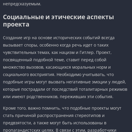
непредсказуемым.
Социальные и этические аспекты
проекта
Создание игр на основе исторических событий всегда
вызывает споры, особенно когда речь идет о таких
чувствительных темах, как нацизм и Гитлер. Проект,
посвященный подобной теме, ставит перед собой
множество вызовов, касающихся моральных норм и
социального восприятия. Необходимо учитывать, что
подобные игры могут вызвать негативные эмоции у людей,
которые пострадали от последствий тоталитарных режимов
или имеют родственников, переживших эти события.
Кроме того, важно помнить, что подобные проекты могут
стать причиной распространения стереотипов и
предвзятости, а также могут быть использованы в
пропагандистских целях. В связи с этим, разработчики