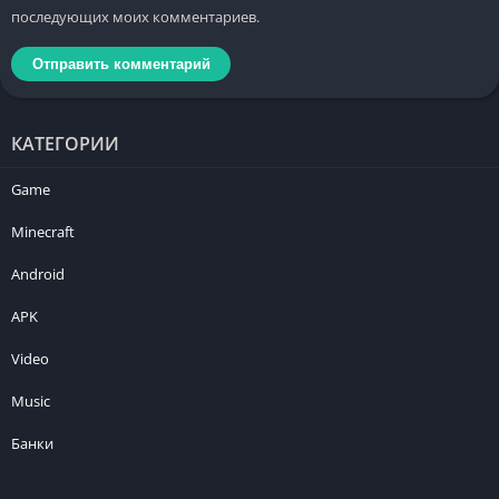
последующих моих комментариев.
КАТЕГОРИИ
Game
Minecraft
Android
APK
Video
Music
Банки