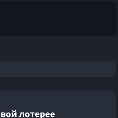
овой лотерее