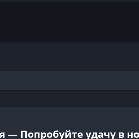
я — Попробуйте удачу в н