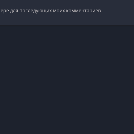
аузере для последующих моих комментариев.