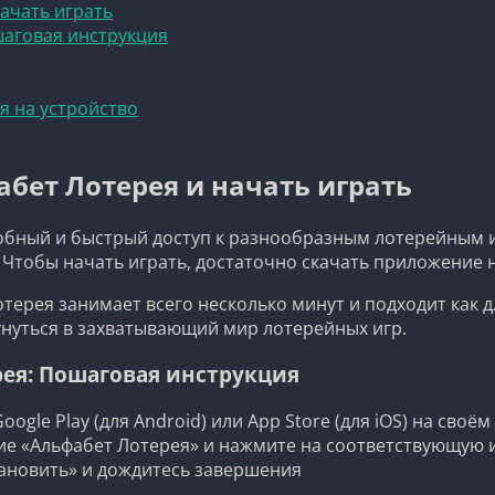
ачать играть
шаговая инструкция
я на устройство
бет Лотерея и начать играть
обный и быстрый доступ к разнообразным лотерейным и
Чтобы начать играть, достаточно скачать приложение н
ерея занимает всего несколько минут и подходит как для
унуться в захватывающий мир лотерейных игр.
рея: Пошаговая инструкция
oogle Play (для Android) или App Store (для iOS) на своём
ние «Альфабет Лотерея» и нажмите на соответствующую 
тановить» и дождитесь завершения