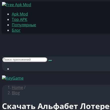
Apk Mod
Top APK
Популярные
Блог
Home
/
Blog
Скачать Альфабет Лотере