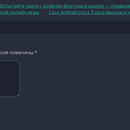
Испытайте удачу с колесом фортуны в казино — правила
ской онлайн-игры
Case Animatronics 3 дата выхода и
поля помечены
*