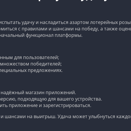
 испытать удачу и насладиться азартом лотерейных роз
миться с правилами и шансами на победу, а также оце
и начальный функционал платформы.
нным для пользователей;
 множеством победителей;
специальных предложениях.
е надёжный магазин приложений.
версию, подходящую для вашего устройства.
тить приложение и зарегистрироваться.
 и шансами на выигрыш. Удача может улыбнуться кажд