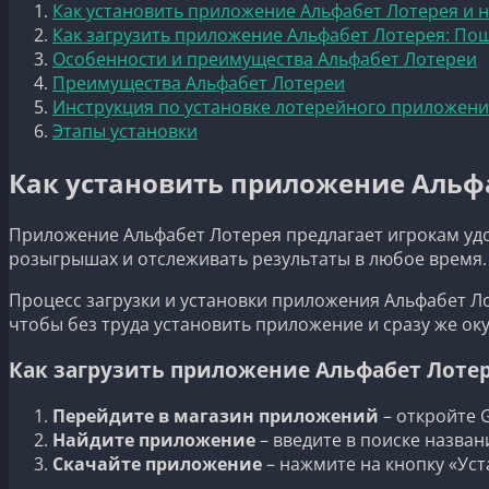
Как установить приложение Альфабет Лотерея и н
Как загрузить приложение Альфабет Лотерея: По
Особенности и преимущества Альфабет Лотереи
Преимущества Альфабет Лотереи
Инструкция по установке лотерейного приложени
Этапы установки
Как установить приложение Альфа
Приложение Альфабет Лотерея предлагает игрокам уд
розыгрышах и отслеживать результаты в любое время. 
Процесс загрузки и установки приложения Альфабет Лот
чтобы без труда установить приложение и сразу же ок
Как загрузить приложение Альфабет Лоте
Перейдите в магазин приложений
– откройте G
Найдите приложение
– введите в поиске назва
Скачайте приложение
– нажмите на кнопку «Ус