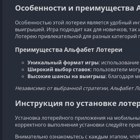
Особенности и преимущества 
Особенностью этой лотереи является удобный ин
выигрышей. Игра подходит как для новичков, так 
Лотерею привлекательной для разных категорий 
Преимущества Альфабет Лотереи
Уникальный формат игры
: использование
Широкий выбор ставок
: пользователи мог
Высокие шансы на выигрыш
: благодаря 
Независимо от выбранной стратегии, Альфабет Ло
Инструкция по установке лоте
Установка лотерейного приложения на мобильные 
корректного выполнения установки следуйте при
Внимательно ознакомьтесь с каждым этапом, чтоб