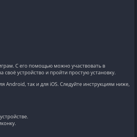
грам. С его помощью можно участвовать в
а своё устройство и пройти простую установку.
 Android, так и для iOS. Следуйте инструкциям ниже,
 устройстве.
иконку.