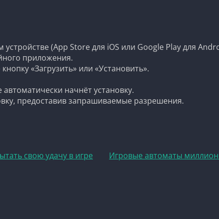
стройстве (App Store для iOS или Google Play для Andro
ейного приложения.
кнопку «Загрузить» или «Установить».
 автоматически начнёт установку.
овку, предоставив запрашиваемые разрешения.
ытать свою удачу в игре
Игровые автоматы миллион 