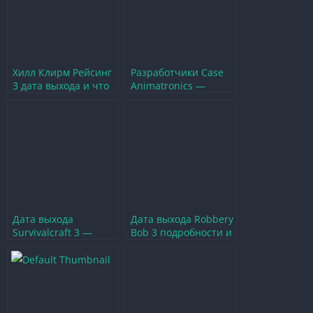
Хилл Клирм Рейсинг
Разработчики Case
3 дата выхода и что
Animatronics —
ожидать от игры
Творцы ужаса в мире
игр
Дата выхода
Дата выхода Robbery
Survivalcraft 3 —
Bob 3 подробности и
когда ждать
ожидания фанатов
продолжение
культовой игры