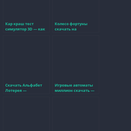
Кар краш тест
Колесо фортуны
симулятор 3D — как
скачать на
скачать и испытать
компьютер и
машины на
насладиться
прочность
увлекательной игрой
Скачать Альфабет
Игровые автоматы
Лотерея —
миллион скачать —
Попробуйте удачу в
ваш шанс на
новой лотерее
выигрыш и удачу