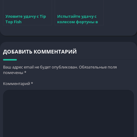
Уловите удачу с Tip
Испытайте удачу с
Top Fish
колесом фортуны в
захватывающая игра
казино — правила и
о рыбалке
советы
ДОБАВИТЬ КОММЕНТАРИЙ
Ваш адрес email не будет опубликован.
Обязательные поля
помечены
*
Комментарий
*