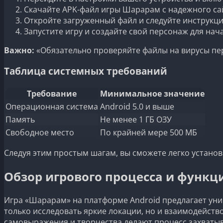
Скачайте APK-файл игры Шарарам с надежного са
Откройте загруженный файл и следуйте инструкци
Запустите игру и создайте свой персонаж для на
Важно:
«Обязательно проверяйте файлы на вирусы пер
Таблица системных требований
Требование
Минимальное значение
Операционная система
Android 5.0 и выше
Память
Не менее 1 ГБ ОЗУ
Свободное место
По крайней мере 500 МБ
Следуя этим простым шагам, вы сможете легко установ
Обзор игрового процесса и функц
Игра «Шарарам» на платформе Android предлагает уник
только исследовать яркие локации, но и взаимодейств
самовыражения и творчества делают процесс захват