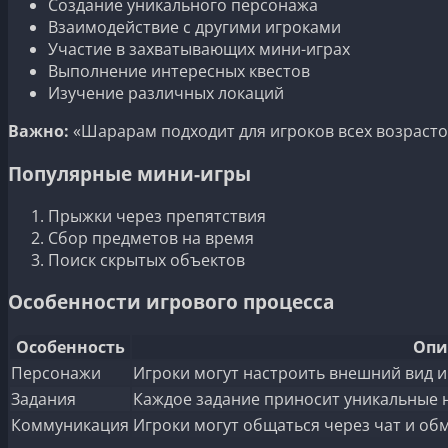
Создание уникального персонажа
Взаимодействие с другими игроками
Участие в захватывающих мини-играх
Выполнение интересных квестов
Изучение различных локаций
Важно:
«Шарарам подходит для игроков всех возрасто
Популярные мини-игры
Прыжки через препятствия
Сбор предметов на время
Поиск скрытых объектов
Особенности игрового процесса
Особенность
Опи
Персонажи
Игроки могут настроить внешний вид и
Задания
Каждое задание приносит уникальные 
Коммуникация
Игроки могут общаться через чат и об