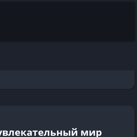
 увлекательный мир