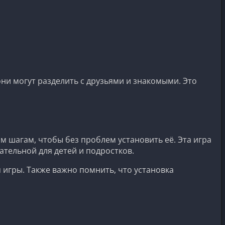
и могут разделить с друзьями и знакомыми. Это
м шагам, чтобы без проблем установить её. Эта игра
тельной для детей и подростков.
 игры. Также важно помнить, что установка