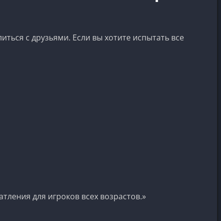
ться с друзьями. Если вы хотите испытать все
ления для игроков всех возрастов.»