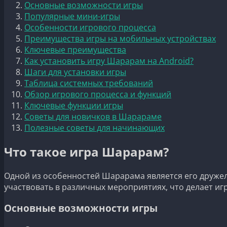
Основные возможности игры
Популярные мини-игры
Особенности игрового процесса
Преимущества игры на мобильных устройствах
Ключевые преимущества
Как установить игру Шарарам на Android?
Шаги для установки игры
Таблица системных требований
Обзор игрового процесса и функций
Ключевые функции игры
Советы для новичков в Шарараме
Полезные советы для начинающих
Что такое игра Шарарам?
Одной из особенностей Шарарама является его дружелю
участвовать в различных мероприятиях, что делает иг
Основные возможности игры