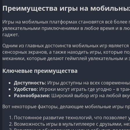
Преимущества игры на мобильных
Игры на мобильных платформах становятся всё более 
увлекательными приключениями в любое время и в люб
гаджет.
Одним из главных достоинств мобильных игр является
сенсорных экранов, а также находить игры, которые п
механики, которые делают геймплей увлекательным и
Ключевые преимущества
Доступность:
Игры доступны на всех современны
Удобство:
Игроки могут играть где угодно – в тра
Разнообразие:
Широкий выбор игр на любой вкус 
Вот некоторые факторы, делающие мобильные игры п
Постоянное развитие технологий, что позволяет у
Возможность игры в мультиплеере с друзьями, не