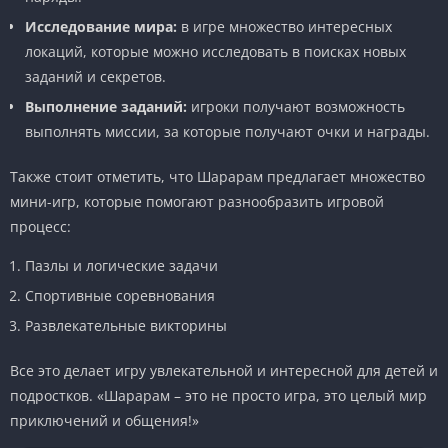
Исследование мира:
в игре множество интересных
локаций, которые можно исследовать в поисках новых
заданий и секретов.
Выполнение заданий:
игроки получают возможность
выполнять миссии, за которые получают очки и награды.
Также стоит отметить, что Шарарам предлагает множество
мини-игр, которые помогают разнообразить игровой
процесс:
Пазлы и логические задачи
Спортивные соревнования
Развлекательные викторины
Все это делает игру увлекательной и интересной для детей и
подростков. «Шарарам – это не просто игра, это целый мир
приключений и общения!»