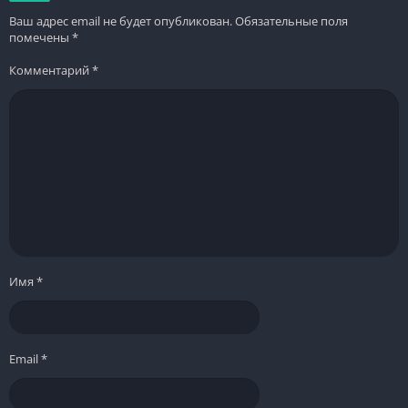
Ваш адрес email не будет опубликован.
Обязательные поля
помечены
*
Комментарий
*
Имя
*
Email
*