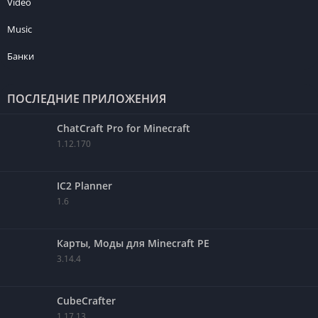
Video
Music
Банки
ПОСЛЕДНИЕ ПРИЛОЖЕНИЯ
ChatCraft Pro for Minecraft
1.12.170
IC2 Planner
1.6
Карты, Моды для Minecraft PE
3.14.4
CubeCrafter
1.17.13