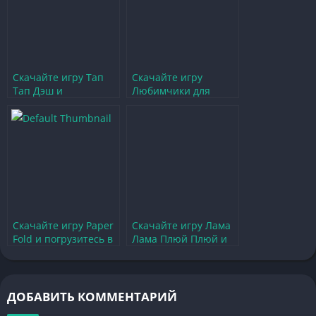
Скачайте игру Тап
Скачайте игру
Тап Дэш и
Любимчики для
погрузитесь в
Android и
увлекательный
погрузитесь в
игровой мир
увлекательный мир
Скачайте игру Paper
Скачайте игру Лама
Fold и погрузитесь в
Лама Плюй Плюй и
увлекательный мир
погрузитесь в
оригами
увлекательный мир
ДОБАВИТЬ КОММЕНТАРИЙ