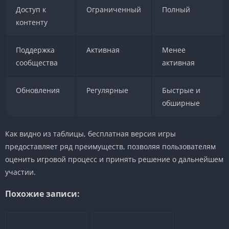
Доступ к
Ограниченный
Полный
контенту
Поддержка
Активная
Менее
сообщества
активная
Обновления
Регулярные
Быстрые и
обширные
Как видно из таблицы, бесплатная версия игры
предоставляет ряд преимуществ, позволяя пользователям
оценить игровой процесс и принять решение о дальнейшем
участии.
Похожие записи: