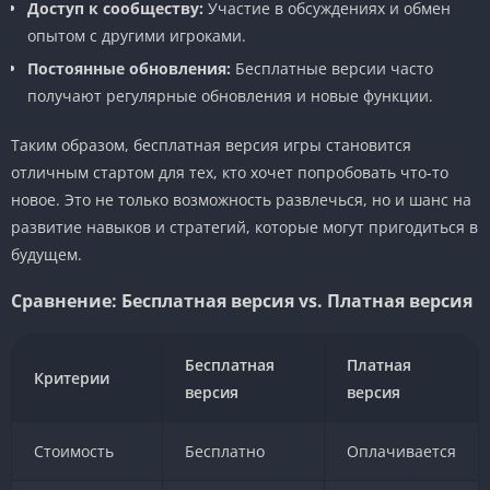
Доступ к сообществу:
Участие в обсуждениях и обмен
опытом с другими игроками.
Постоянные обновления:
Бесплатные версии часто
получают регулярные обновления и новые функции.
Таким образом, бесплатная версия игры становится
отличным стартом для тех, кто хочет попробовать что-то
новое. Это не только возможность развлечься, но и шанс на
развитие навыков и стратегий, которые могут пригодиться в
будущем.
Сравнение: Бесплатная версия vs. Платная версия
Бесплатная
Платная
Критерии
версия
версия
Стоимость
Бесплатно
Оплачивается