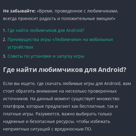
Не забывайте:
«Время, проведенное с любимчиками,
всегда приносит радость и положительные эмоции!»
Где найти любимчиков для Android?
Преимущества игры «Любимчики» на мобильных
устройствах
Советы по установке и запуску игры
Где найти любимчиков для Android?
Если вы ищете, где скачать любимые игры для Android, вам
стоит обратить внимание на несколько проверенных
источников. На данный момент существует множество
платформ, которые предлагают как бесплатные, так и
платные игры. Разумеется, важно выбирать только
надежные и безопасные ресурсы, чтобы избежать
неприятных ситуаций с вредоносным ПО.