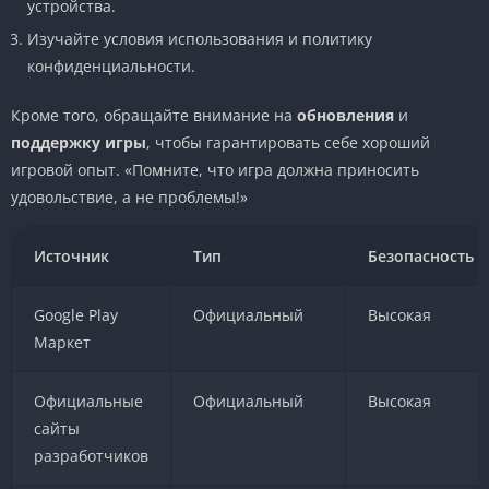
устройства.
Изучайте условия использования и политику
конфиденциальности.
Кроме того, обращайте внимание на
обновления
и
поддержку игры
, чтобы гарантировать себе хороший
игровой опыт. «Помните, что игра должна приносить
удовольствие, а не проблемы!»
Источник
Тип
Безопасность
Google Play
Официальный
Высокая
Маркет
Официальные
Официальный
Высокая
сайты
разработчиков