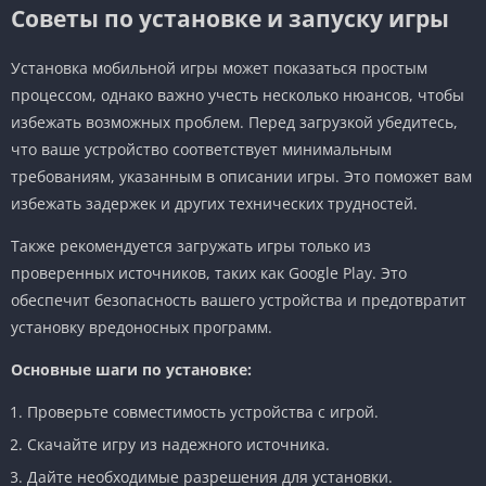
Советы по установке и запуску игры
Установка мобильной игры может показаться простым
процессом, однако важно учесть несколько нюансов, чтобы
избежать возможных проблем. Перед загрузкой убедитесь,
что ваше устройство соответствует минимальным
требованиям, указанным в описании игры. Это поможет вам
избежать задержек и других технических трудностей.
Также рекомендуется загружать игры только из
проверенных источников, таких как Google Play. Это
обеспечит безопасность вашего устройства и предотвратит
установку вредоносных программ.
Основные шаги по установке:
Проверьте совместимость устройства с игрой.
Скачайте игру из надежного источника.
Дайте необходимые разрешения для установки.