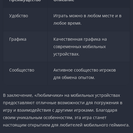
Удобство
Играть можно в любом месте и в
любое время.
Графика
Качественная графика на
современных мобильных
устройствах.
Сообщество
Активное сообщество игроков
для обмена опытом.
В заключение, «Любимчики» на мобильных устройствах
предоставляют отличные возможности для погружения в
игру и взаимодействия с другими игроками. Благодаря
своим уникальным особенностям, эта игра станет
настоящим открытием для любителей мобильного гейминга.