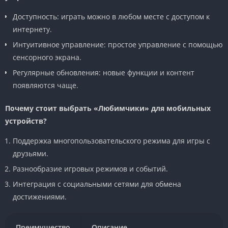
Доступность: играть можно в любом месте с доступом к
интернету.
Интуитивное управление: простое управление с помощью
сенсорного экрана.
Регулярные обновления: новые функции и контент
появляются чаще.
Почему стоит выбрать «Любимчики» для мобильных
устройств?
Поддержка многопользовательского режима для игры с
друзьями.
Разнообразие игровых режимов и событий.
Интеграция с социальными сетями для обмена
достижениями.
Преимущество
Описание