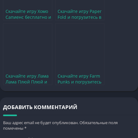
Скачайте игру Хомо
Скачайте игру Paper
Сапиенс бесплатно и
Fold и погрузитесь в
погрузитесь в
увлекательный мир
увлекательный мир
оригами
Скачайте игру Лама
Скачайте игру Farm
Лама Плюй Плюй и
Punks и погрузитесь
погрузитесь в
в увлекательный мир
увлекательный мир
фермерства
ДОБАВИТЬ КОММЕНТАРИЙ
Ваш адрес email не будет опубликован.
Обязательные поля
помечены
*