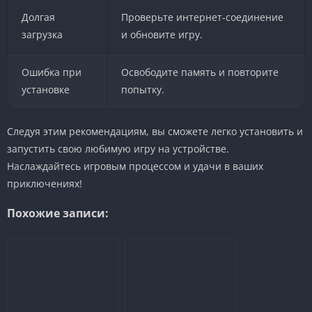
Долгая
Проверьте интернет-соединение
загрузка
и обновите игру.
Ошибка при
Освободите память и повторите
установке
попытку.
Следуя этим рекомендациям, вы сможете легко установить и
запустить свою любимую игру на устройстве.
Наслаждайтесь игровым процессом и удачи в ваших
приключениях!
Похожие записи: