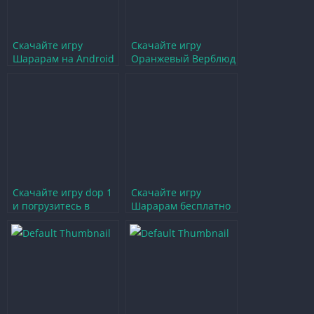
Скачайте игру
Скачайте игру
Шарарам на Android
Оранжевый Верблюд
и погрузитесь в
на Android и
увлекательный мир
погрузитесь в
увлекательный мир
Скачайте игру dop 1
Скачайте игру
и погрузитесь в
Шарарам бесплатно
увлекательный
и погрузитесь в
игровой мир
увлекательный мир