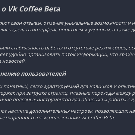
 Vk Coffee Beta
вляют свои отзывы, отмечая уникальные возможности и
лись сделать интерфейс понятным и удобным, а также 
или стабильность работы и отсутствие резких сбоев, 
ляет удобно организовать поток информации, что крайн
 новостей.
нению пользователей
 понятный, легко адаптируемый для новичков и опытны
ержек при загрузке страниц, плавные переходы между 
ичие полезных инструментов для общения и работы с д
ют наличие дополнительных настроек, позволяющих нас
етворенность от использования Vk Coffee Beta.