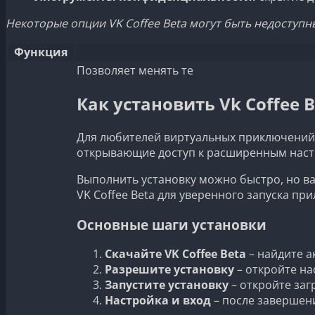
Некоторые опции VK Coffee Beta могут быть недоступн
Функция
Позволяет менять те
Как установить Vk Coffee B
Для любителей виртуальных приключений 
открывающие доступ к расширенным настр
Выполнить установку можно быстро, но в
VK Coffee Beta для уверенного запуска пр
Основные шаги установки
Скачайте VK Coffee Beta
– найдите а
Разрешите установку
– откройте на
Запустите установку
– откройте заг
Настройка и вход
– после завершени