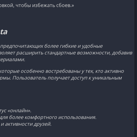
овкой, чтобы избежать сбоев.»
ta
, предпочитающих более гибкие и удобные
зволяет расширить стандартные возможности, добавив
териалами.
оторые особенно востребованы у тех, кто активно
рмы. Пользователь получает доступ к уникальным
ус «онлайн».
для более комфортного использования.
и активности друзей.