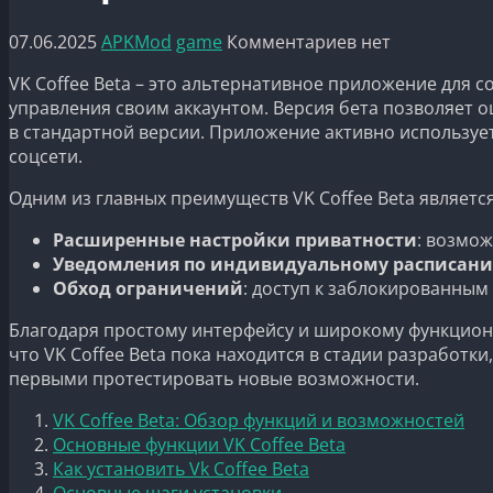
07.06.2025
APKMod
game
Комментариев нет
VK Coffee Beta – это альтернативное приложение для 
управления своим аккаунтом. Версия бета позволяет 
в стандартной версии. Приложение активно используе
соцсети.
Одним из главных преимуществ VK Coffee Beta являет
Расширенные настройки приватности
: возмо
Уведомления по индивидуальному расписан
Обход ограничений
: доступ к заблокированным
Благодаря простому интерфейсу и широкому функциона
что VK Coffee Beta пока находится в стадии разработ
первыми протестировать новые возможности.
VK Coffee Beta: Обзор функций и возможностей
Основные функции VK Coffee Beta
Как установить Vk Coffee Beta
Основные шаги установки