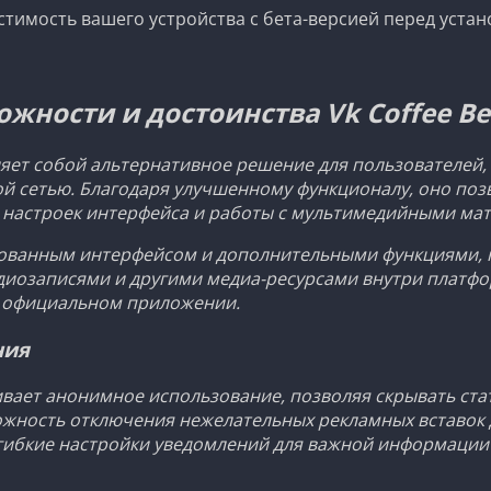
тимость вашего устройства с бета-версией перед устан
ности и достоинства Vk Coffee Be
ляет собой альтернативное решение для пользователей
ой сетью. Благодаря улучшенному функционалу, оно по
 настроек интерфейса и работы с мультимедийными ма
рованным интерфейсом и дополнительными функциями, к
диозаписями и другими медиа-ресурсами внутри платфо
в официальном приложении.
ния
вает анонимное использование, позволяя скрывать стат
жность отключения нежелательных рекламных вставок 
гибкие настройки уведомлений для важной информации 