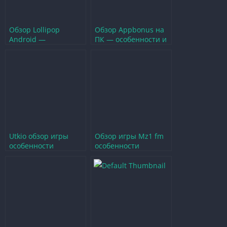
Обзор Lollipop
Обзор Appbonus на
Android —
ПК — особенности и
Особенности
возможности для
игровой версии и её
игроков
возможности
Utkio обзор игры
Обзор игры Mz1 fm
особенности
особенности
геймплея и советы
геймплея и
для новичков
стратегии для
победы