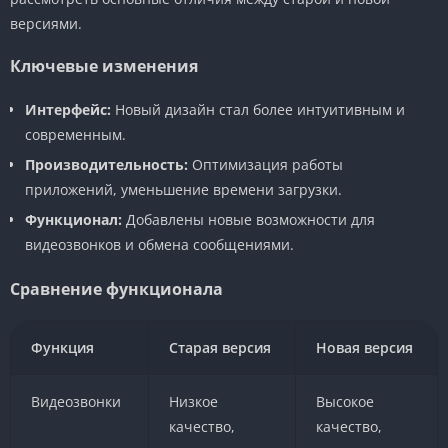
версиями.
Ключевые изменения
Интерфейс:
Новый дизайн стал более интуитивным и
современным.
Производительность:
Оптимизация работы
приложений, уменьшение времени загрузки.
Функционал:
Добавлены новые возможности для
видеозвонков и обмена сообщениями.
Сравнение функционала
Функция
Старая версия
Новая версия
Видеозвонки
Низкое
Высокое
качество,
качество,