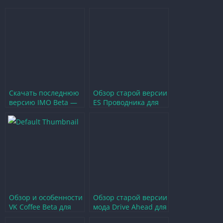
Скачать последнюю
Обзор старой версии
версию IMO Beta —
ES Проводника для
новые возможности
Android — функции и
и функции
возможности
Обзор и особенности
Обзор старой версии
VK Coffee Beta для
мода Drive Ahead для
игр и общения
увлекательных гонок