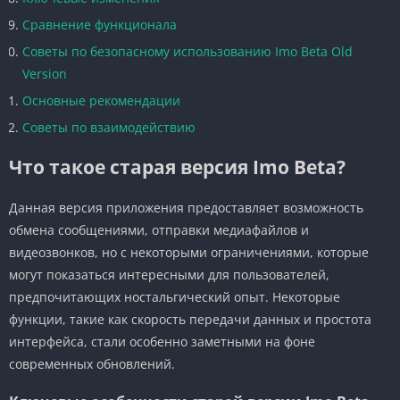
Сравнение функционала
Советы по безопасному использованию Imo Beta Old
Version
Основные рекомендации
Советы по взаимодействию
Что такое старая версия Imo Beta?
Данная версия приложения предоставляет возможность
обмена сообщениями, отправки медиафайлов и
видеозвонков, но с некоторыми ограничениями, которые
могут показаться интересными для пользователей,
предпочитающих ностальгический опыт. Некоторые
функции, такие как скорость передачи данных и простота
интерфейса, стали особенно заметными на фоне
современных обновлений.