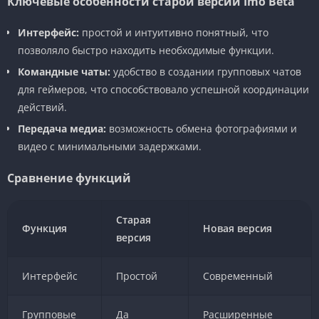
Ключевые особенности старой версии Imo Beta
Интерфейс:
простой и интуитивно понятный, что
позволяло быстро находить необходимые функции.
Командные чаты:
удобство в создании групповых чатов
для геймеров, что способствовало успешной координации
действий.
Передача медиа:
возможность обмена фотографиями и
видео с минимальными задержками.
Сравнение функций
Старая
Функция
Новая версия
версия
Интерфейс
Простой
Современный
Групповые
Да
Расширенные