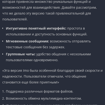
которая привнесла множество уникальных функций и
возможностей для взаимодействия. Давайте рассмотрим,
что же делало эту версию такой привлекательной для
пользователей.
Интуитивно понятный интерфейс:
простота в
использовании и доступность основных функций.
Мгновенные сообщения:
возможность отправлять
текстовые сообщения без задержек.
Групповые чаты:
удобство общения с несколькими
пользователями одновременно.
«Эта версия Imo была особенной благодаря своей скорости и
надежности. Пользователи отмечали, что общение
становится еще более приятным!»
Поддержка различных форматов файлов.
Возможность обмена мультимедиа-контентом.