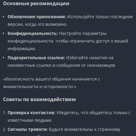
Основные рекомендации
Обновление приложения:
Используйте только последние
версии, когда это возможно.
Конфиденциальность:
Настройте параметры
конфиденциальности, чтобы ограничить доступ к вашей
информации.
Подозрительные ссылки:
Избегайте нажатия на
неизвестные ссылки и сообщения от незнакомцев.
«Безопасность вашего общения начинается с
внимательности и осторожности.»
Советы по взаимодействию
Проверка контактов:
Убедитесь, что общаетесь только с
известными людьми.
Сигналы тревоги:
Будьте внимательны к странному