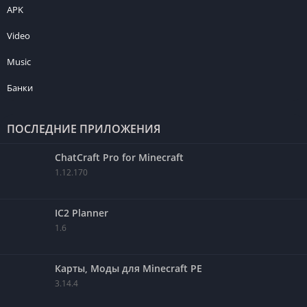
APK
Video
Music
Банки
ПОСЛЕДНИЕ ПРИЛОЖЕНИЯ
ChatCraft Pro for Minecraft
1.12.170
IC2 Planner
1.6
Карты, Моды для Minecraft PE
3.14.4