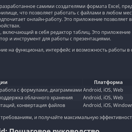
, разработанное самими создателями формата Excel, пр
илище, что позволяет работать с файлами в любом мес
предпочитает онлайн-работу. Это приложение позволяет
ройствах.
 включающий в себя редактор таблиц. Это приложение о
ктор и инструмент для работы с презентациями.
ие на функционал, интерфейс и возможность работы в 
ции
Платформа
работа с формулами, диаграммами
Android, iOS, Web
 поддержка облачного хранения
Android, iOS, Web
нтаций, конвертация файлов
Android, iOS, Window
 требованиям, и получайте максимальную эффективност
id: Пошаговое руководство