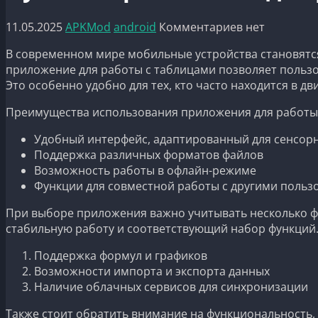
11.05.2025
APKMod
android
Комментариев нет
В современном мире мобильные устройства становятся
приложение для работы с таблицами позволяет пользо
Это особенно удобно для тех, кто часто находится в д
Преимущества использования приложения для работы с 
Удобный интерфейс, адаптированный для сенсор
Поддержка различных форматов файлов
Возможность работы в офлайн-режиме
Функции для совместной работы с другими польз
При выборе приложения важно учитывать несколько ф
стабильную работу и соответствующий набор функций.
Поддержка формул и графиков
Возможности импорта и экспорта данных
Наличие облачных сервисов для синхронизации
Также стоит обратить внимание на функциональность,