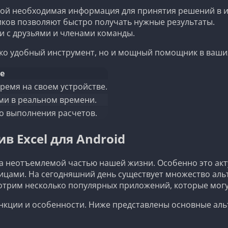
укой необходимая информация для принятия решений в и
ков позволяют быстро получать нужные результаты.
и с друзьями и членами команды.
ько удобный инструмент, но и мощный помощник в ваши
е
ремя на своем устройстве.
ми в реальном времени.
о выполнения расчетов.
 Excel для Android
ла неотъемлемой частью нашей жизни. Особенно это акт
ицами. На сегодняшний день существует множество аль
отрим несколько популярных приложений, которые могу
нкции и особенности. Ниже представлены основные альт