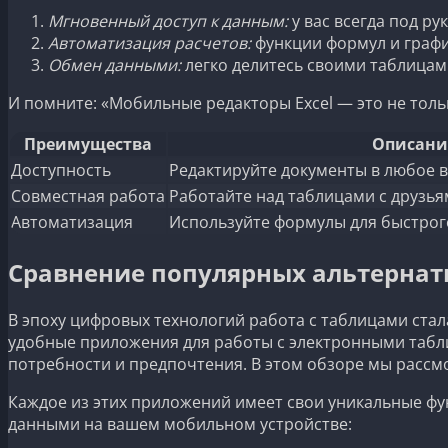
Мгновенный доступ к данным:
у вас всегда под р
Автоматизация расчетов:
функции формул и графи
Обмен данными:
легко делитесь своими таблицам
И помните: «Мобильные редакторы Excel — это не тол
Преимущества
Описани
Доступность
Редактируйте документы в любое в
Совместная работа
Работайте над таблицами с друзья
Автоматизация
Используйте формулы для быстрог
Сравнение популярных альтернатив
В эпоху цифровых технологий работа с таблицами ста
удобные приложения для работы с электронными табл
потребности и предпочтения. В этом обзоре мы рассм
Каждое из этих приложений имеет свои уникальные фу
данными на вашем мобильном устройстве: