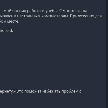
млемой частью работы и учебы. С множеством
язываясь к настольным компьютерам. Приложения для
бом месте.
ndroid:
нтернету.» Это поможет избежать проблем с