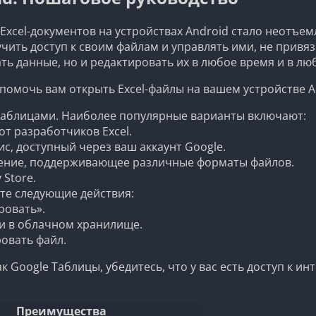
xcel-документов на устройствах Android стало неотъе
учить доступ к своим файлам и управлять ими, не прив
ь данные, но и редактировать их в любое время и в лю
помочь вам открыть Excel-файлы на вашем устройстве A
таблицами. Наиболее популярные варианты включают:
т разработчиков Excel.
, доступный через ваш аккаунт Google.
ние, поддерживающее различные форматы файлов.
Store.
те следующие действия:
ровать».
ли в облачном хранилище.
овать файл.
 Google Таблицы, убедитесь, что у вас есть доступ к и
Преимущества