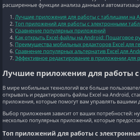
расширенные функции анализа данных и автоматизаци
Лучшие приложения для работы с таблицами на A
Топ приложений для работы с электронными таб
Сравнение популярных приложений
Как открыть Excel-файлы на Android: Пошаговое р
Преимущества мобильных редакторов Excel для г
Сравнение популярных альтернатив Excel для And
Эффективное редактирование в приложении для ра
Лучшие приложения для работы с
В мире мобильных технологий все больше пользовате
открывать и редактировать файлы Excel на Android, 
приложения, которые помогут вам управлять вашими д
Выбор приложения зависит от ваших потребностей: ну
несколько популярных приложений, которые предоста
Топ приложений для работы с электронн