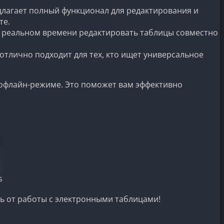
едлагает полный функционал для редактирования и
те.
 в реальном времени редактировать таблицы совместно
тлично подходит для тех, кто ищет универсальное
офлайн-режиме. Это поможет вам эффективно
s
ь от работы с электронными таблицами!