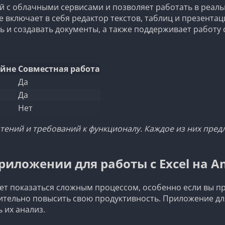
 с облачными сервисами и позволяет работать в реаль
включает в себя редактор текстов, таблиц и презентац
ь и создавать документы, а также поддерживает работу
айне
Совместная работа
Да
Да
Нет
ений и требований к функционалу. Каждое из них предл
иложении для работы с Excel на An
т показаться сложным процессом, особенно если вы пр
ельно повысить свою продуктивность. Приложение для 
 их анализ.