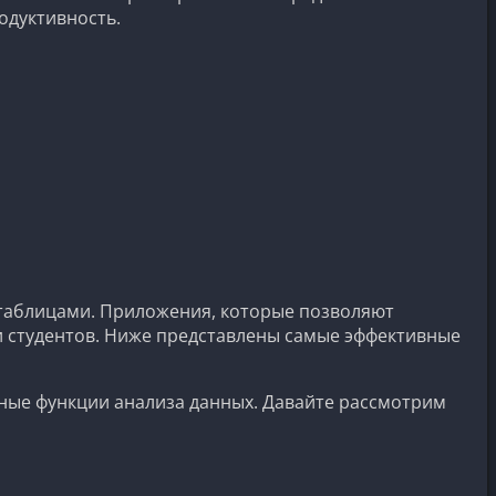
одуктивность.
 таблицами. Приложения, которые позволяют
 и студентов. Ниже представлены самые эффективные
жные функции анализа данных. Давайте рассмотрим