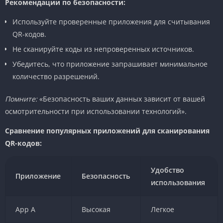
Рекомендации по безопасности:
Используйте проверенные приложения для считывания
QR-кодов.
Не сканируйте коды из непроверенных источников.
Убедитесь, что приложение запрашивает минимальное
количество разрешений.
Помните:
«Безопасность ваших данных зависит от вашей
осмотрительности при использовании технологий».
Сравнение популярных приложений для сканирования
QR-кодов:
Удобство
Приложение
Безопасность
использования
App A
Высокая
Легкое