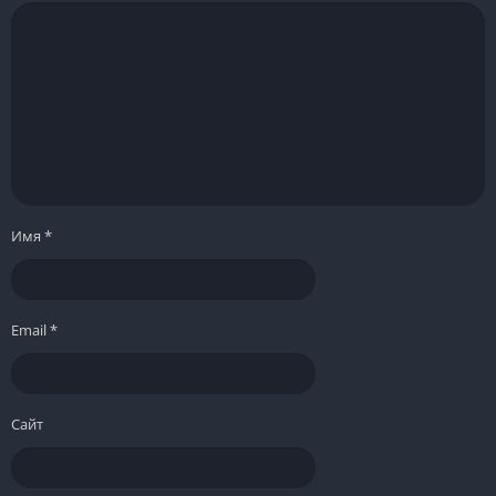
Имя
*
Email
*
Сайт