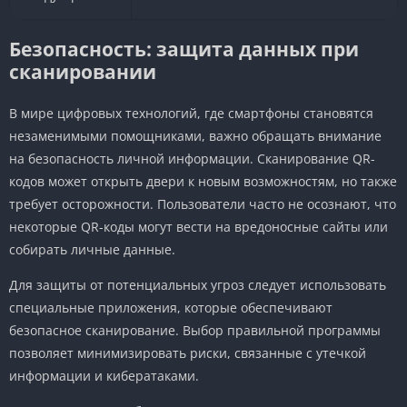
Безопасность: защита данных при
сканировании
В мире цифровых технологий, где смартфоны становятся
незаменимыми помощниками, важно обращать внимание
на безопасность личной информации. Сканирование QR-
кодов может открыть двери к новым возможностям, но также
требует осторожности. Пользователи часто не осознают, что
некоторые QR-коды могут вести на вредоносные сайты или
собирать личные данные.
Для защиты от потенциальных угроз следует использовать
специальные приложения, которые обеспечивают
безопасное сканирование. Выбор правильной программы
позволяет минимизировать риски, связанные с утечкой
информации и кибератаками.