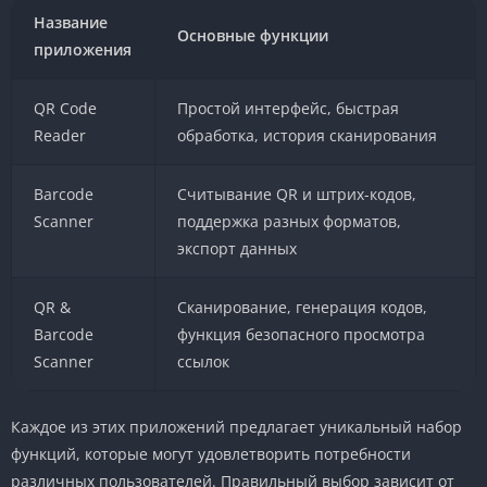
Название
Основные функции
приложения
QR Code
Простой интерфейс, быстрая
Reader
обработка, история сканирования
Barcode
Считывание QR и штрих-кодов,
Scanner
поддержка разных форматов,
экспорт данных
QR &
Сканирование, генерация кодов,
Barcode
функция безопасного просмотра
Scanner
ссылок
Каждое из этих приложений предлагает уникальный набор
функций, которые могут удовлетворить потребности
различных пользователей. Правильный выбор зависит от