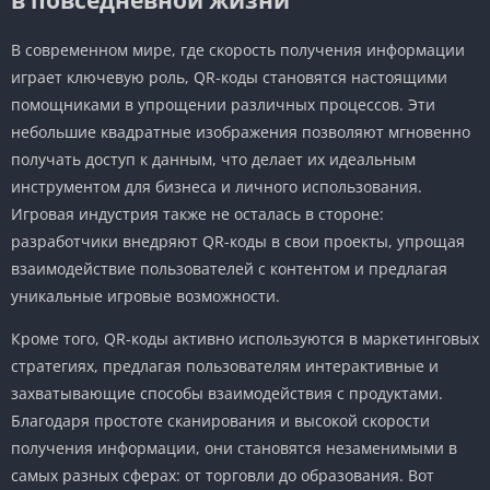
В современном мире, где скорость получения информации
играет ключевую роль, QR-коды становятся настоящими
помощниками в упрощении различных процессов. Эти
небольшие квадратные изображения позволяют мгновенно
получать доступ к данным, что делает их идеальным
инструментом для бизнеса и личного использования.
Игровая индустрия также не осталась в стороне:
разработчики внедряют QR-коды в свои проекты, упрощая
взаимодействие пользователей с контентом и предлагая
уникальные игровые возможности.
Кроме того, QR-коды активно используются в маркетинговых
стратегиях, предлагая пользователям интерактивные и
захватывающие способы взаимодействия с продуктами.
Благодаря простоте сканирования и высокой скорости
получения информации, они становятся незаменимыми в
самых разных сферах: от торговли до образования. Вот