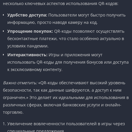
несколько ключевых аспектов использования QR-кодов:
Удобство доступа:
Пользователи могут быстро получить
информацию, просто наводя камеру на код.
Упрощение покупок:
QR-коды позволяют осуществлять
бесконтактные платежи, что стало особенно актуально в
условиях пандемии.
Интерактивность:
Игры и приложения могут
использовать QR-коды для получения бонусов или доступа
к эксклюзивному контенту.
Важно отметить:
«QR-коды обеспечивают высокий уровень
безопасности, так как данные шифруются, а доступ к ним
ограничен.» Это делает их идеальными для использования в
различных сферах, включая банковские услуги и онлайн-
торговлю.
Увеличение вовлеченности пользователей в игры через
специальные предложения.