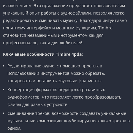
исключением. Это приложение предлагает пользователям
уникальный опыт работы с аудиофайлами, позволяя легко
редактировать и смешивать музыку. Благодаря интуитивно
понятному интерфейсу и мощным функциям, Timbre
становится незаменимым инструментом как для
профессионалов, так и для любителей.
Ключевые особенности Timbre 4pda:
Редактирование аудио: с помощью простых в
использовании инструментов можно обрезать,
копировать и вставлять звуковые фрагменты.
Конвертация форматов: поддержка различных
аудиоформатов, что позволяет легко преобразовывать
файлы для разных устройств.
Смешивание треков: возможность создавать уникальные
музыкальные композиции, комбинируя несколько треков в
одном.