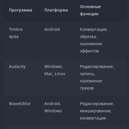
Основные
Программа
Платформа
Ц
функции
Timbre
Android
Конвертация,
Б
4pda
обрезка,
с
наложение
р
эффектов
Audacity
Windows,
Редактирование,
Б
Mac, Linux
запись,
наложение
треков
WaveEditor
Android,
Редактирование,
П
Windows
микширование,
конвертация