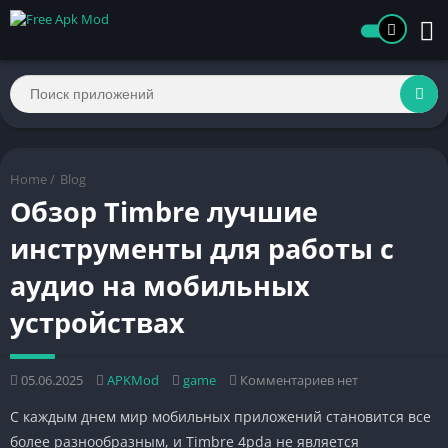
Home
/
Blog
Обзор Timbre лучшие
инструменты для работы с
аудио на мобильных
устройствах
05.06.2025
APKMod
game
Комментариев нет
С каждым днем мир мобильных приложений становится все
более разнообразным, и Timbre 4pda не является