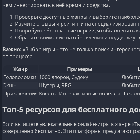
чем инвестировать в неё время и средства.
Проверьте доступные жанры и выберите наиболее
Изучите отзывы и рейтинги на специализированны
Попробуйте бесплатные версии, чтобы оценить к
Обратите внимание на обновления и поддержку с
Важно:
«Выбор игры – это не только поиск интересно
от процесса.
Жанр
Примеры
Головоломки
1000 дверей, Судоку
Любите
Экшн
Шутеры, RPG
Любите
Приключения
Квесты, Интерактивные новеллы
Поклон
Топ-5 ресурсов для бесплатного д
Если вы ищете увлекательные онлайн-игры в жанре «Т
совершенно бесплатно. Эти платформы предлагают ра