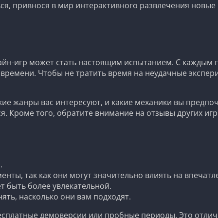
ся, привнося в мир интерактивного развлечения новые 
н-игр может стать настоящим испытанием. С каждым го
 времени. Чтобы не тратить время на неудачные экспер
ие жанры вас интересуют, и какие механики вы предпоч
я. Кроме того, обратите внимание на отзывы других игр
.
нты, так как они могут значительно влиять на впечатле
 быть более увлекательной.
ять, насколько они вам подходят.
бесплатные демоверсии или пробные периоды. Это отлич