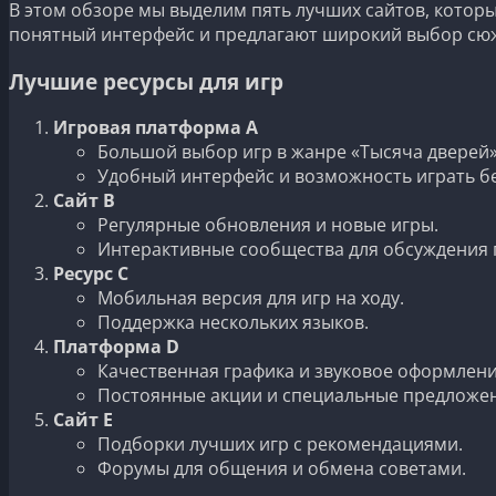
В этом обзоре мы выделим пять лучших сайтов, котор
понятный интерфейс и предлагают широкий выбор сюже
Лучшие ресурсы для игр
Игровая платформа A
Большой выбор игр в жанре «Тысяча дверей»
Удобный интерфейс и возможность играть бе
Сайт B
Регулярные обновления и новые игры.
Интерактивные сообщества для обсуждения
Ресурс C
Мобильная версия для игр на ходу.
Поддержка нескольких языков.
Платформа D
Качественная графика и звуковое оформлени
Постоянные акции и специальные предложен
Сайт E
Подборки лучших игр с рекомендациями.
Форумы для общения и обмена советами.