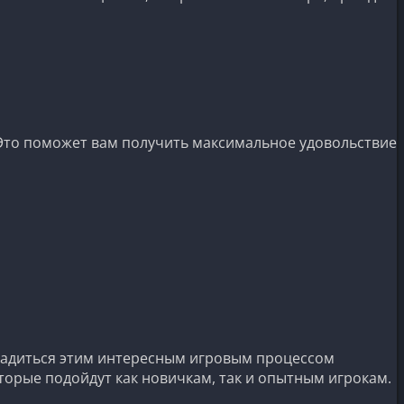
» Это поможет вам получить максимальное удовольствие
сладиться этим интересным игровым процессом
орые подойдут как новичкам, так и опытным игрокам.