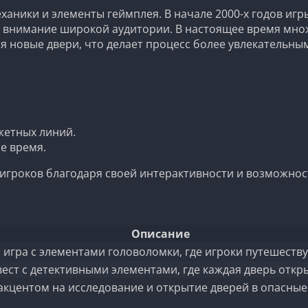
ханики и элементы геймплея. В начале 2000-х годов иг
о внимание широкой аудитории. В настоящее время мно
ая новые двери, что делает процесс более увлекательн
жетных линий.
е время.
игроков благодаря своей интерактивности и возможнос
Описание
игра с элементами головоломки, где игроки путешеству
ест с детективными элементами, где каждая дверь откры
 акцентом на исследование и открытие дверей в опасные