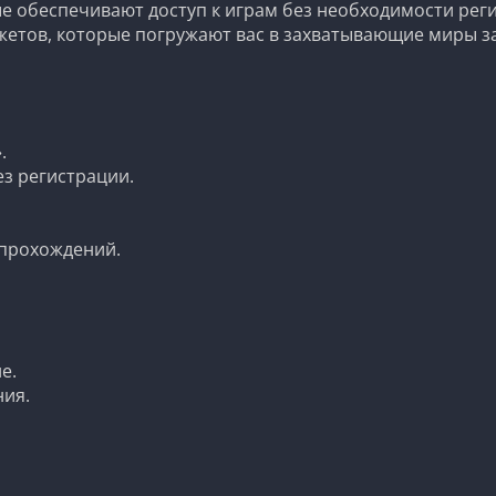
ые обеспечивают доступ к играм без необходимости рег
тов, которые погружают вас в захватывающие миры за
.
з регистрации.
 прохождений.
е.
ия.