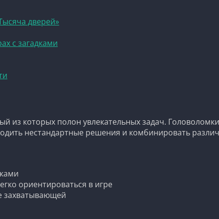
«Тысяча дверей»
ах с загадками
ти
ый из которых полон увлекательных задач. Головоломки
находить нестандартные решения и комбинировать разли
мками
гко ориентироваться в игре
ее захватывающей