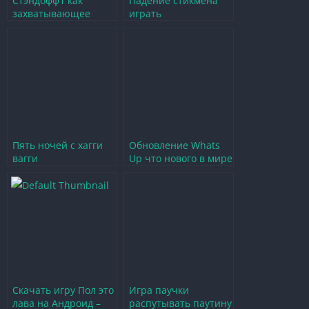
Стэндофф1 как
Падение стикмена
захватывающее
играть
приключение в мире
захватывающее
мобильных игр
приключение в мире
платформеров
Пять ночей с хагги
Обновление Whats
вагги
Up что нового в мире
захватывающее
игр и развлечений
приключение в мире
ужасов
Скачать игру Пол это
Игра паучки
лава на Андроид –
распутывать паутину