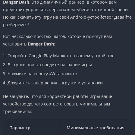
Danger Dash
. Это динамичный раннер, в котором вам
предстоит управлять персонажем, убегая от хищной звери.
Но как скачать эту игру на свой Android-устройство? Давайте
разберемся!
Вот несколько простых шагов, которые помогут вам
установить
Danger Dash
:
Откройте Google Play Маркет на вашем устройстве.
В строке поиска введите название игры.
Нажмите на кнопку «Установить».
Дождитесь завершения загрузки и установки.
Не забудьте, что для корректной работы игры ваше
устройство должно соответствовать минимальным
требованиям:
Параметр
Минимальные требования