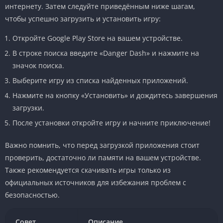
интернету. Затем следуйте приведённым ниже шагам,
чтобы успешно загрузить и установить игру:
Откройте Google Play Store на вашем устройстве.
В строке поиска введите «Danger Dash» и нажмите на
значок поиска.
Выберите игру из списка найденных приложений.
Нажмите на кнопку «Установить» и дождитесь завершения
загрузки.
После установки откройте игру и начните приключение!
Важно помнить, что перед загрузкой приложения стоит
проверить, достаточно ли памяти на вашем устройстве.
Также рекомендуется скачивать игры только из
официальных источников для избежания проблем с
безопасностью.
Совет
Описание