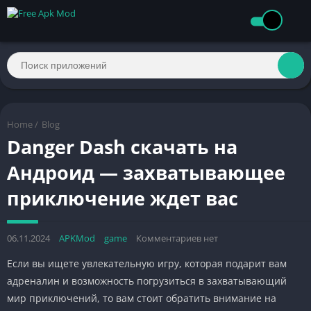
Home
/
Blog
Danger Dash скачать на
Андроид — захватывающее
приключение ждет вас
06.11.2024
APKMod
game
Комментариев нет
Если вы ищете увлекательную игру, которая подарит вам
адреналин и возможность погрузиться в захватывающий
мир приключений, то вам стоит обратить внимание на