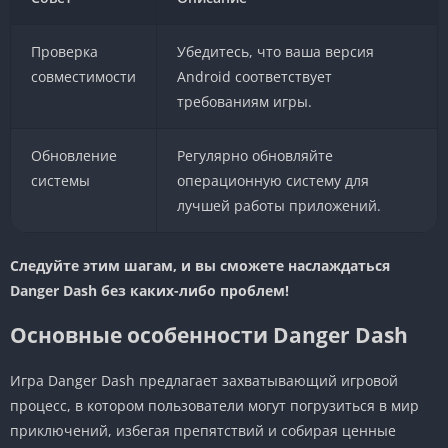
Проверка
Убедитесь, что ваша версия
совместимости
Android соответствует
требованиям игры.
Обновление
Регулярно обновляйте
системы
операционную систему для
лучшей работы приложений.
Следуйте этим шагам, и вы сможете наслаждаться
Danger Dash без каких-либо проблем!
Основные особенности Danger Dash
Игра Danger Dash предлагает захватывающий игровой
процесс, в котором пользователи могут погрузиться в мир
приключений, избегая препятствий и собирая ценные