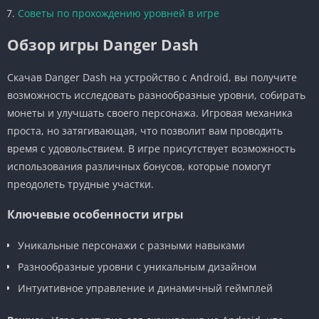
Советы по прохождению уровней в игре
Обзор игры Danger Dash
Скачав Danger Dash на устройство с Android, вы получите
возможность исследовать разнообразные уровни, собирать
монеты и улучшать своего персонажа. Игровая механика
проста, но затягивающая, что позволит вам проводить
время с удовольствием. В игре присутствует возможность
использования различных бонусов, которые помогут
преодолеть трудные участки.
Ключевые особенности игры
Уникальные персонажи с разными навыками
Разнообразные уровни с уникальным дизайном
Интуитивное управление и динамичный геймплей