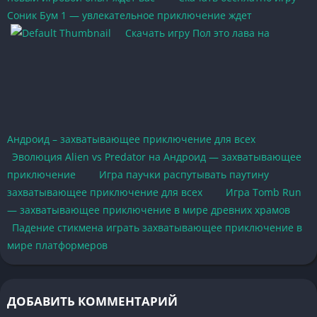
Соник Бум 1 — увлекательное приключение ждет
Скачать игру Пол это лава на
Андроид – захватывающее приключение для всех
Эволюция Alien vs Predator на Андроид — захватывающее
приключение
Игра паучки распутывать паутину
захватывающее приключение для всех
Игра Tomb Run
— захватывающее приключение в мире древних храмов
Падение стикмена играть захватывающее приключение в
мире платформеров
ДОБАВИТЬ КОММЕНТАРИЙ