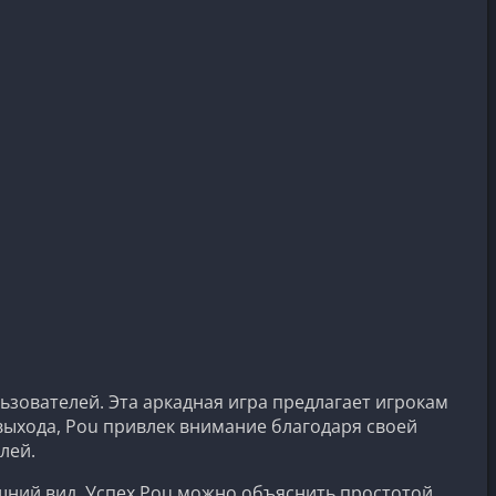
ьзователей. Эта аркадная игра предлагает игрокам
выхода, Pou привлек внимание благодаря своей
лей.
ешний вид. Успех Pou можно объяснить простотой