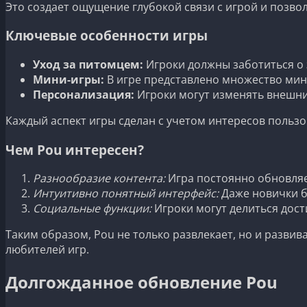
Это создает ощущение глубокой связи с игрой и позво
Ключевые особенности игры
Уход за питомцем:
Игроки должны заботиться о з
Мини-игры:
В игре представлено множество мин
Персонализация:
Игроки могут изменять внешний
Каждый аспект игры сделан с учетом интересов польз
Чем Pou интересен?
Разнообразие контента:
Игра постоянно обновляе
Интуитивно понятный интерфейс:
Даже новички б
Социальные функции:
Игроки могут делиться дост
Таким образом, Pou не только развлекает, но и разви
любителей игр.
Долгожданное обновление Pou