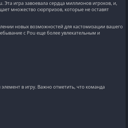
 Эта игра завоевала сердца миллионов игроков, и,
ает множество сюрпризов, которые не оставят
влении новых возможностей для кастомизации вашего
ребывание с Pou еще более увлекательным и
элемент в игру. Важно отметить, что команда