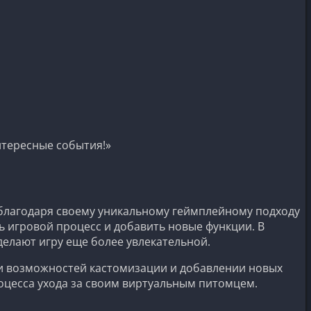
нтересные события!»
 благодаря своему уникальному геймплейному подходу
 игровой процесс и добавить новые функции. В
елают игру еще более увлекательной.
и возможностей кастомизации и добавлении новых
роцесса ухода за своим виртуальным питомцем.