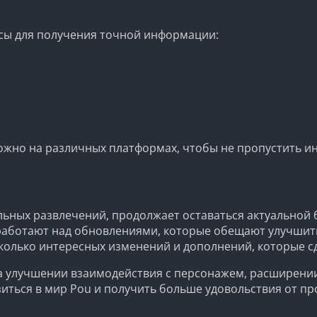
рсы для получения точной информации:
ожно на различных платформах, чтобы не пропустить и
льных развлечений, продолжает оставаться актуальной
работают над обновлениями, которые обещают улучшить
олько интересных изменений и дополнений, которые сд
на улучшении взаимодействия с персонажем, расширени
иться в мир Pou и получить больше удовольствия от п