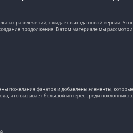
ьных развлечений, ожидает выхода новой версии. Успех
оздание продолжения. В этом материале мы рассмотрим
тены пожелания фанатов и добавлены элементы, которые
года, что вызывает большой интерес среди поклонников
ах