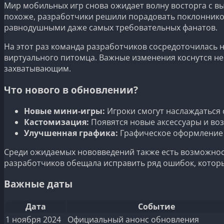
Мир мобильных игр снова ожидает волну восторга с вы
похоже, разработчики решили порадовать поклоннико
равнодушными даже самых требовательных фанатов.
На этот раз команда разработчиков сосредоточилась 
виртуального питомца. Важные изменения коснутся не 
захватывающим.
Что нового в обновлении?
Новые мини-игры:
Игроки смогут наслаждаться
Кастомизация:
Появятся новые аксессуары и во
Улучшенная графика:
Графическое оформление 
Среди ожидаемых нововведений также есть возможност
разработчиков обещала исправить ряд ошибок, которы
Важные даты
Дата
Событие
1 ноября 2024
Официальный анонс обновления