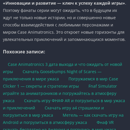
«Инновации и развитие — ключ к успеху каждой игры»
.
Поэтому фанаты серии могут ожидать, что в будущем их
ждут не только новые истории, но и совершенно новые
способы взаимодействия с любимыми персонажами и
миром Case Animatronics. Это откроет новые горизонты для
увлекательных приключений и запоминающихся моментов.
Похожие записи:
Case Animatronics 3 дата выхода и что ожидать от новой
игры
Скачать Goosebumps Night of Scares —
приключения в мире ужаса
Погружаемся в мир Case
Clicker 1 — секреты и стратегии игры
Fnaf Simulator
играйте за аниматроников и погружайтесь в атмосферу
ужаса
Скачать игру ФНАФ AR и погрузиться в мир ужаса
и приключений
Скачать игру a4 страшилки и
погрузиться в мир ужаса
Метель — как скачать игру на
Android и погрузиться в атмосферу ужаса
Фнаф VR
скачать бесплатно на Андроид и погрузись в мир ужаса