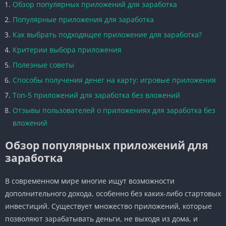
Обзор популярных приложений для заработка
Популярные приложения для заработка
Как выбрать подходящее приложение для заработка?
Критерии выбора приложения
Полезные советы
Способы получения денег на карту: игровые приложения
Топ-5 приложений для заработка без вложений
Отзывы пользователей о приложениях для заработка без
вложений
Обзор популярных приложений для
заработка
В современном мире многие ищут возможности
дополнительного дохода, особенно без каких-либо стартовых
инвестиций. Существует множество приложений, которые
позволяют зарабатывать деньги, не выходя из дома, и