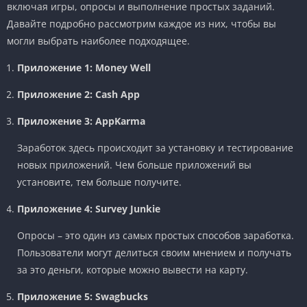
включая игры, опросы и выполнение простых заданий.
Давайте подробно рассмотрим каждое из них, чтобы вы
могли выбрать наиболее подходящее.
Приложение 1: Money Well
Приложение 2: Cash App
Приложение 3: AppKarma
Заработок здесь происходит за установку и тестирование
новых приложений. Чем больше приложений вы
установите, тем больше получите.
Приложение 4: Survey Junkie
Опросы – это один из самых простых способов заработка.
Пользователи могут делиться своим мнением и получать
за это деньги, которые можно вывести на карту.
Приложение 5: Swagbucks