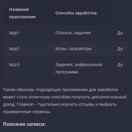
Название
Способы заработка
приложения
App1
Опросы, задания
Да
App2
Игры, просмотры
Да
App3
Задания, реферальная
Да
программа
Таким образом, подходящее приложение для заработка
может стать отличным способом получить дополнительный
доход. Главное – тщательно изучить отзывы и выбрать
проверенные сервисы.
Похожие записи: