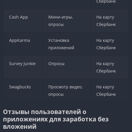
Сбербанк
Cash App
Мини-игры,
На карту
опросы
Сбербанк
AppKarma
Установка
На карту
приложений
Сбербанк
Survey Junkie
Опросы
На карту
Сбербанк
Swagbucks
Просмотр видео,
На карту
опросы
Сбербанк
Отзывы пользователей о
приложениях для заработка без
вложений