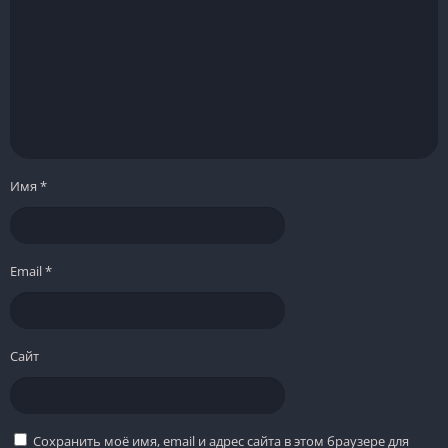
Имя
*
Email
*
Сайт
Сохранить моё имя, email и адрес сайта в этом браузере для