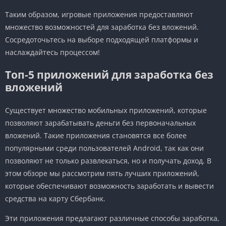
Таким образом, игровые приложения предоставляют
множество возможностей для заработка без вложений.
Сосредоточьтесь на выборе подходящей платформы и
наслаждайтесь процессом!
Топ-5 приложений для заработка без
вложений
Существует множество мобильных приложений, которые
позволяют зарабатывать деньги без первоначальных
вложений. Такие приложения становятся все более
популярными среди пользователей Android, так как они
позволяют не только развлекаться, но и получать доход. В
этом обзоре мы рассмотрим пять лучших приложений,
которые обеспечивают возможность заработать и вывести
средства на карту Сбербанк.
Эти приложения предлагают различные способы заработка,