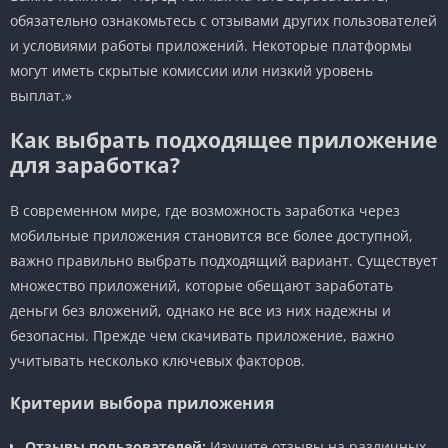
обязательно ознакомьтесь с отзывами других пользователей
и условиями работы приложений. Некоторые платформы
могут иметь скрытые комиссии или низкий уровень
выплат.»
Как выбрать подходящее приложение
для заработка?
В современном мире, где возможность заработка через
мобильные приложения становится все более доступной,
важно правильно выбрать подходящий вариант. Существует
множество приложений, которые обещают заработать
деньги без вложений, однако не все из них надежны и
безопасны. Прежде чем скачивать приложение, важно
учитывать несколько ключевых факторов.
Критерии выбора приложения
Отзывы пользователей:
Изучите отзывы на различных