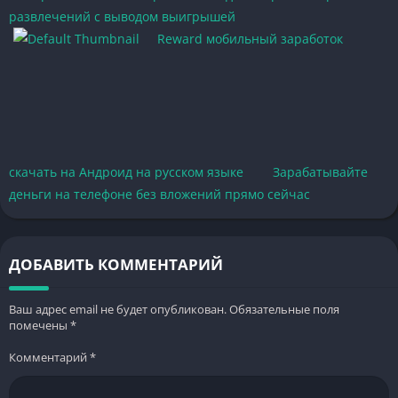
развлечений с выводом выигрышей
Reward мобильный заработок
скачать на Андроид на русском языке
Зарабатывайте
деньги на телефоне без вложений прямо сейчас
ДОБАВИТЬ КОММЕНТАРИЙ
Ваш адрес email не будет опубликован.
Обязательные поля
помечены
*
Комментарий
*