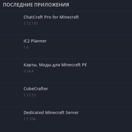
ПОСЛЕДНИЕ ПРИЛОЖЕНИЯ
ChatCraft Pro for Minecraft
1.12.170
IC2 Planner
1.6
Карты, Моды для Minecraft PE
3.14.4
CubeCrafter
1.17.13
Dedicated Minecraft Server
1.1.104