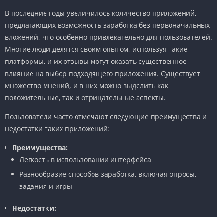
В последние годы увеличилось количество приложений,
предлагающих возможность заработка без первоначальных
вложений, что особенно привлекательно для пользователей.
Многие люди делятся своим опытом, используя такие
платформы, и их отзывы могут оказать существенное
влияние на выбор подходящего приложения. Существует
множество мнений, и в них можно выделить как
положительные, так и отрицательные аспекты.
Пользователи часто отмечают следующие преимущества и
недостатки таких приложений:
Преимущества:
Легкость в использовании интерфейса
Разнообразие способов заработка, включая опросы,
задания и игры
Недостатки: