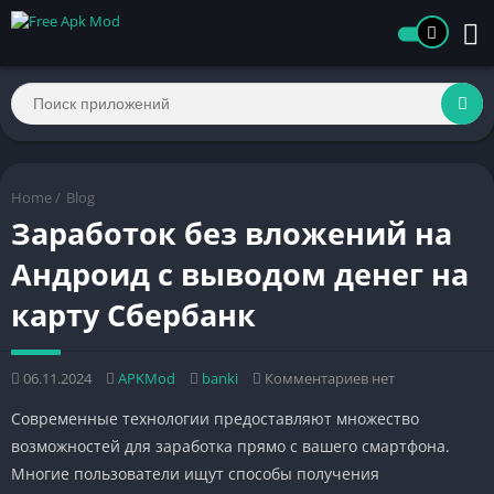
Home
/
Blog
Заработок без вложений на
Андроид с выводом денег на
карту Сбербанк
06.11.2024
APKMod
banki
Комментариев нет
Современные технологии предоставляют множество
возможностей для заработка прямо с вашего смартфона.
Многие пользователи ищут способы получения