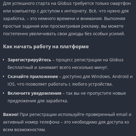
Для успешного старта на Globus требуется только смартфон
или компьютер с доступом к интернету. Всё, что нужно для
заработка, – это немного времени и внимания. Выполняя
простые задания или просматривая рекламу, вы можете
постепенно увеличивать свои доходы без особых усилий.
Как начать работу на платформе
Зарегистрируйтесь
– процесс регистрации на Globus
бесплатный и занимает всего несколько минут.
Скачайте приложение
– доступно для Windows, Android и
iOS, что позволяет работать с любого устройства.
Включите уведомления
– так вы не пропустите новые
предложения для заработка.
Важно!
При регистрации используйте проверенный email и
активный номер телефона – это необходимо для доступа ко
всем возможностям.