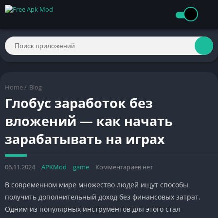
Home
/
Blog
Глобус заработок без
вложений — как начать
зарабатывать на играх
06.11.2024
APKMod
game
Комментариев нет
В современном мире множество людей ищут способы
получить дополнительный доход без финансовых затрат.
Одним из популярных инструментов для этого стал