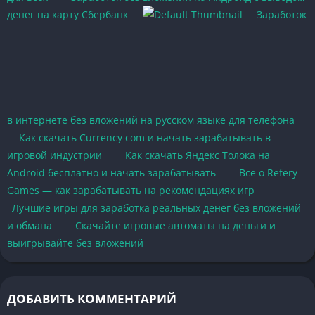
денег на карту Сбербанк
Заработок
в интернете без вложений на русском языке для телефона
Как скачать Currency com и начать зарабатывать в
игровой индустрии
Как скачать Яндекс Толока на
Android бесплатно и начать зарабатывать
Все о Refery
Games — как зарабатывать на рекомендациях игр
Лучшие игры для заработка реальных денег без вложений
и обмана
Скачайте игровые автоматы на деньги и
выигрывайте без вложений
ДОБАВИТЬ КОММЕНТАРИЙ