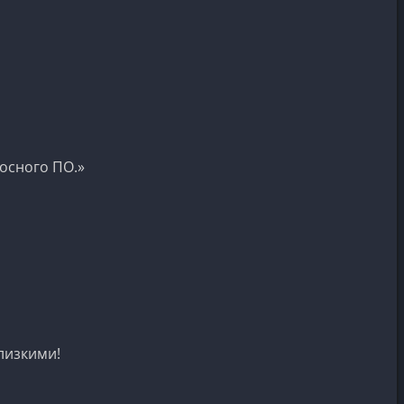
осного ПО.»
лизкими!