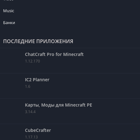
Music
Банки
ПОСЛЕДНИЕ ПРИЛОЖЕНИЯ
ChatCraft Pro for Minecraft
1.12.170
IC2 Planner
1.6
Карты, Моды для Minecraft PE
3.14.4
CubeCrafter
1.17.13