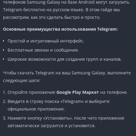
телефонов Samsung Galaxy на базе Android могут загрузить
Telegram бесплатно на русском языке. В этом гайде мы
рассмотрим, как это сделать быстро и просто.
Основные преимущества использования Telegram:
Простой и интуитивный интерфейс.
Бесплатные звонки и сообщения.
Широкие возможности для создания групп и каналов.
Чтобы скачать Telegram на ваш Samsung Galaxy, выполните
следующие шаги:
Откройте приложение
Google Play Маркет
на телефоне.
Введите в строку поиска «Telegram» и выберите
официальное приложение.
Нажмите кнопку «Установить», после чего приложение
автоматически загрузится и установится.