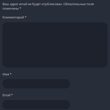
Ваш адрес email не будет опубликован.
Обязательные поля
помечены
*
Комментарий
*
Имя
*
Email
*