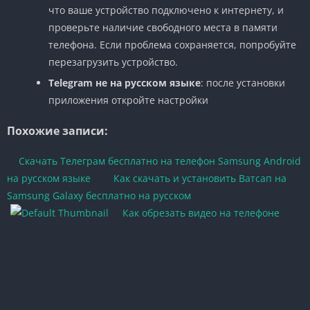
что ваше устройство подключено к интернету, и
проверьте наличие свободного места в памяти
телефона. Если проблема сохраняется, попробуйте
перезагрузить устройство.
Telegram не на русском языке
: после установки
приложения откройте настройки
Похожие записи:
Скачать Телеграм бесплатно на телефон Samsung Android
на русском языке
Как скачать и установить Ватсап на
Samsung Galaxy бесплатно на русском
Как обрезать видео на телефоне