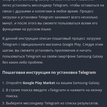
легко установить мессенджер Telegram, чтобы оставаться на
связи с друзьями и коллегами в любое время. Процесс
загрузки и установки Telegram занимает всего несколько
минут, и после этого вы сможете пользоваться всеми его
функциями на русском языке.
В данной инструкции описан пошаговый процесс загрузки
Telegram с официального магазина Google Play. Следуя этим
шагам, вы сможете установить приложение и начать
пользоваться Telegram на своём смартфоне Samsung Galaxy
без каких-либо проблем.
Пошаговая инструкция по установке Telegram
Откройте
Google Play Market
на вашем Samsung Galaxy.
В строке поиска введите
«Telegram»
и нажмите на иконку
поиска.
Выберите мессенджер Telegram из списка результатов.