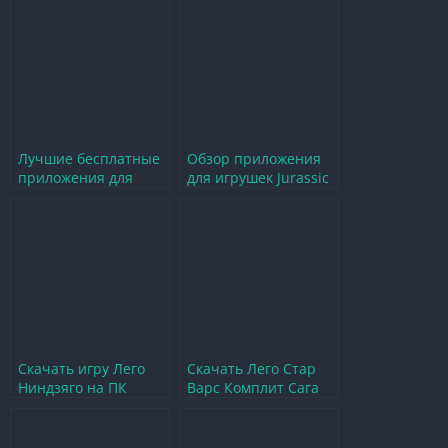
программы для
на Android
сбора лего
Лучшие бесплатные
Обзор приложения
приложения для
для игрушек Jurassic
лыжников на вашем
World — динозавры
смартфоне
в вашем смартфоне
Скачать игру Лего
Скачать Лего Стар
Ниндзяго на ПК
Варс Комплит Сага
бесплатно — полное
на Андроид
руководство
бесплатно на
русском