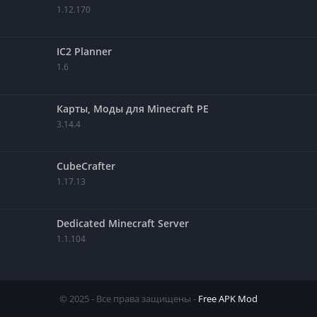
1.12.170
IC2 Planner
1.6
Карты, Моды для Minecraft PE
3.14.4
CubeCrafter
1.17.13
Dedicated Minecraft Server
1.1.104
© 2025 - Все права защищены -
Free APK Mod