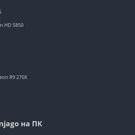
5
on HD 5850
eon R9 270X
njago на ПК