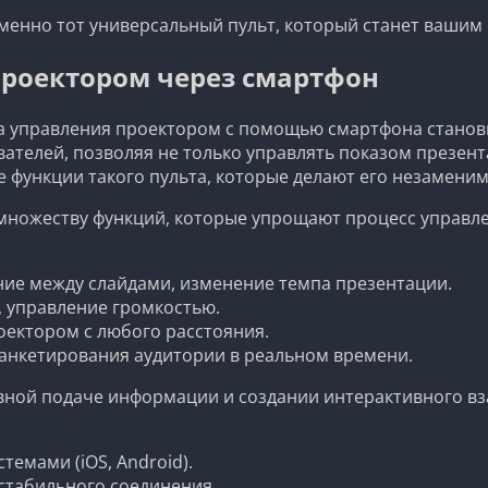
менно тот универсальный пульт, который станет ваши
проектором через смартфон
а управления проектором с помощью смартфона станови
ателей, позволяя не только управлять показом презент
функции такого пульта, которые делают его незамени
к множеству функций, которые упрощают процесс управ
ие между слайдами, изменение темпа презентации.
 управление громкостью.
ектором с любого расстояния.
анкетирования аудитории в реальном времени.
ивной подаче информации и создании интерактивного вз
емами (iOS, Android).
 стабильного соединения.