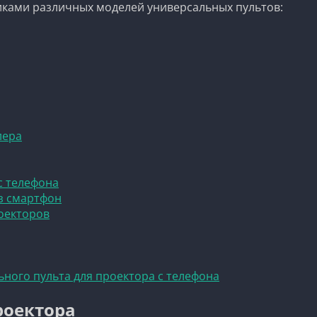
иками различных моделей универсальных пультов:
лера
с телефона
з смартфон
оекторов
ного пульта для проектора с телефона
роектора