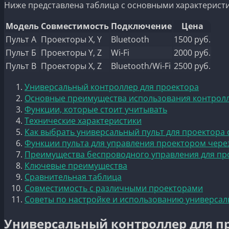
Ниже представлена таблица с основными характерист
Модель
Совместимость
Подключение
Цена
Пульт А
Проекторы X, Y
Bluetooth
1500 руб.
Пульт Б
Проекторы Y, Z
Wi-Fi
2000 руб.
Пульт В
Проекторы X, Z
Bluetooth/Wi-Fi
2500 руб.
Универсальный контроллер для проектора
Основные преимущества использования контрол
Функции, которые стоит учитывать
Технические характеристики
Как выбрать универсальный пульт для проектора 
Функции пульта для управления проектором чере
Преимущества беспроводного управления для пр
Ключевые преимущества
Сравнительная таблица
Совместимость с различными проекторами
Советы по настройке и использованию универсаль
Универсальный контроллер для п