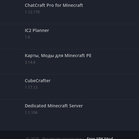
ChatCraft Pro for Minecraft
1.12.170
IC2 Planner
1.6
Карты, Моды для Minecraft PE
3.14.4
CubeCrafter
1.17.13
Dedicated Minecraft Server
1.1.104
© 2025 - Все права защищены -
Free APK Mod