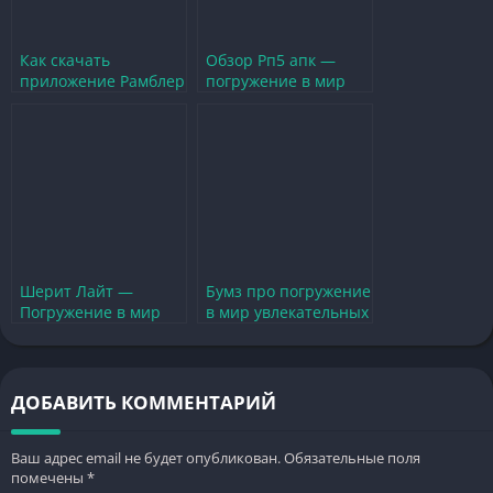
Как скачать
Обзор Рп5 апк —
приложение Рамблер
погружение в мир
для увлекательных
увлекательных игр
игр и развлечений
Шерит Лайт —
Бумз про погружение
Погружение в мир
в мир увлекательных
увлекательных
игр и невероятных
приключений и игр
приключений
ДОБАВИТЬ КОММЕНТАРИЙ
Ваш адрес email не будет опубликован.
Обязательные поля
помечены
*