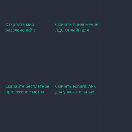
Откройте мир
Скачать приложение
развлечений с
ЛДС Онлайн для
Makeapp для
увлекательных игр и
увлекательных игр
развлечений
Скачайте бесплатное
Скачать Fonarik APK
приложение метла
для увлекательных
для увлекательных
игр и развлечений
игр и развлечений