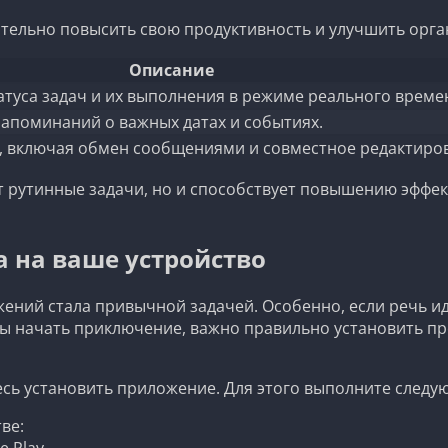
ельно повысить свою продуктивность и улучшить орга
Описание
туса задач и их выполнения в режиме реального време
напоминаний о важных датах и событиях.
, включая обмен сообщениями и совместное редактиро
 рутинные задачи, но и способствует повышению эффек
 на ваше устройство
ений стала привычной задачей. Особенно, если речь и
бы начать приключение, важно правильно установить пр
есь установить приложение. Для этого выполните следу
ве:
 Play.