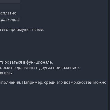
есплатно.
 расходов.
и его преимуществами.
тироваться в функционале.
орые не доступны в других приложениях.
я всех.
выполнения. Например, среди его возможностей можно