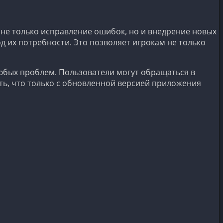
е только исправление ошибок, но и внедрение новых
 их потребности. Это позволяет игрокам не только
юбых проблем. Пользователи могут обращаться в
ь, что только с обновленной версией приложения