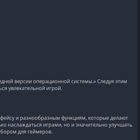
ледней версии операционной системы.» Следуя этим
ься увлекательной игрой.
рфейсу и разнообразным функциям, которые делают
ко наслаждаться играми, но и значительно улучшать
ыбором для геймеров.