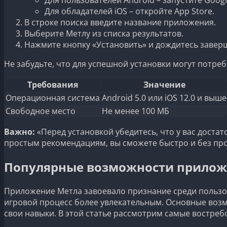
Для обладателей iOS – откройте App Store.
В строке поиска введите название приложения.
Выберите Метлу из списка результатов.
Нажмите кнопку «Установить» и дождитесь заверш
Не забудьте, что для успешной установки могут потре
Требования
Значение
Операционная система
Android 5.0 или iOS 12.0 и выше
Свободное место
Не менее 100 МБ
Важно:
«Перед установкой убедитесь, что у вас доста
простым рекомендациям, вы сможете быстро и без проб
Популярные возможности прилож
Приложение Метла завоевало признание среди пользо
игровой процесс более увлекательным. Основные возм
свои навыки. В этой статье рассмотрим самые востре