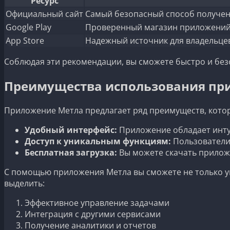
Ресурс
Официальный сайт
Самый безопасный способ получен
Google Play
Проверенный магазин приложений д
App Store
Надежный источник для владельцев
Соблюдая эти рекомендации, вы сможете быстро и без
Преимущества использования пр
Приложение Метла предлагает ряд преимуществ, котор
Удобный интерфейс:
Приложение обладает инту
Доступ к уникальным функциям:
Пользователи 
Бесплатная загрузка:
Вы можете скачать приложен
С помощью приложения Метла вы сможете не только уп
выделить:
Эффективное управление задачами
Интеграция с другими сервисами
Получение аналитики и отчетов