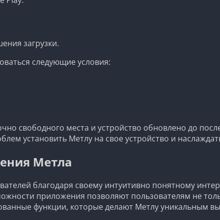
ения загрузки.
боваться следующие условия:
точно свободного места и устройство обновлено до пос
лем установить Метлу на свое устройство и наслаждат
ения Метла
вателей благодаря своему интуитивно понятному инте
ожности приложения позволяют пользователям не толь
бованные функции, которые делают Метлу уникальным в