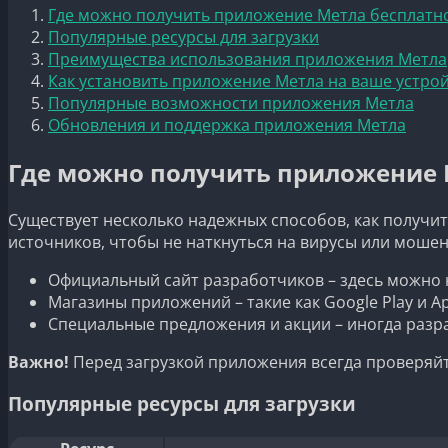
Где можно получить приложение Метла бесплатн
Популярные ресурсы для загрузки
Преимущества использования приложения Метла
Как установить приложение Метла на ваше устро
Популярные возможности приложения Метла
Обновления и поддержка приложения Метла
Где можно получить приложение 
Существует несколько надежных способов, как получи
источников, чтобы не наткнуться на вирусы или моше
Официальный сайт разработчиков – здесь можно 
Магазины приложений – такие как Google Play и A
Специальные предложения и акции – иногда разр
Важно!
Перед загрузкой приложения всегда проверяйт
Популярные ресурсы для загрузки