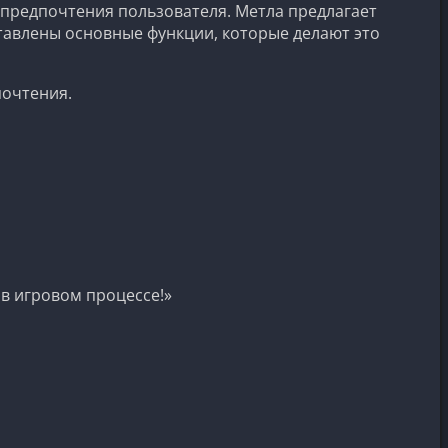
предпочтения пользователя. Метла предлагает
тавлены основные функции, которые делают это
почтения.
в игровом процессе!»