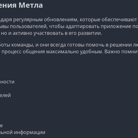
ения Метла
даря регулярным обновлениям, которые обеспечивают н
вы пользователей, чтобы адаптировать приложение под
но и активно участвовать в его развитии.
оты команды, и они всегда готовы помочь в решении л
т процесс общения максимально удобным. Важно помнит
ьности
елей
ие
альной информации