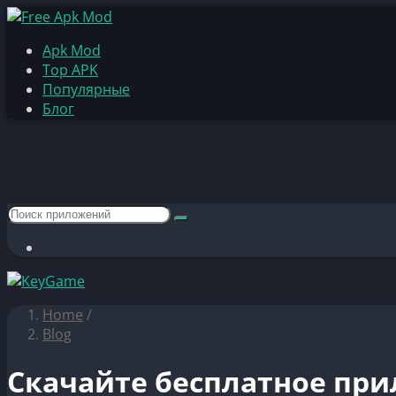
Apk Mod
Top APK
Популярные
Блог
Home
/
Blog
Скачайте бесплатное при