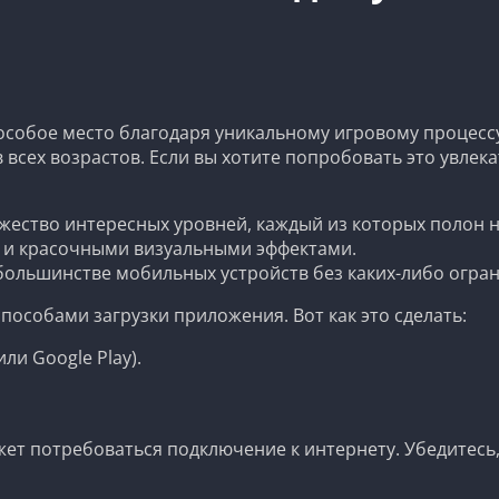
особое место благодаря уникальному игровому процесс
 всех возрастов. Если вы хотите попробовать это увлек
жество интересных уровней, каждый из которых полон 
и и красочными визуальными эффектами.
ольшинстве мобильных устройств без каких-либо огра
пособами загрузки приложения. Вот как это сделать:
ли Google Play).
жет потребоваться подключение к интернету. Убедитесь