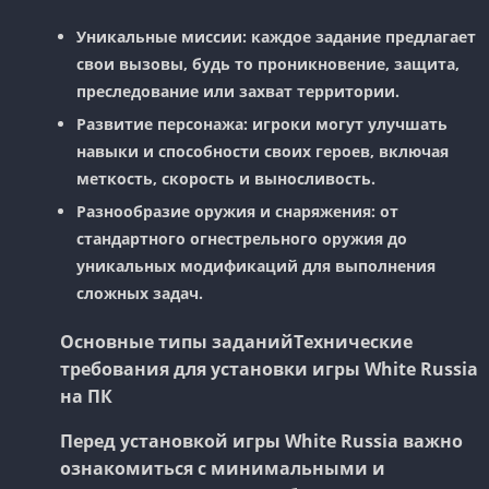
Уникальные миссии
: каждое задание предлагает
свои вызовы, будь то проникновение, защита,
преследование или захват территории.
Развитие персонажа
: игроки могут улучшать
навыки и способности своих героев, включая
меткость, скорость и выносливость.
Разнообразие оружия и снаряжения
: от
стандартного огнестрельного оружия до
уникальных модификаций для выполнения
сложных задач.
Основные типы заданийТехнические
требования для установки игры White Russia
на ПК
Перед установкой игры White Russia важно
ознакомиться с минимальными и