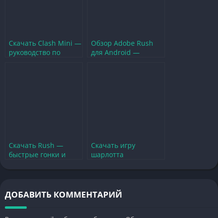
Скачать Clash Mini —
Обзор Adobe Rush
руководство по
для Android —
установке и началу
создание видео на
игры
мобильном
устройстве
Скачать Rush —
Скачать игру
быстрые гонки и
шарлотта
адреналин на
земляничка berry
каждом повороте
rush на свой телефон
ДОБАВИТЬ КОММЕНТАРИЙ