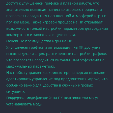
доступ к улучшенной графике и плавной работе, что
значительно повышает качество игрового процесса и
позволяет насладиться насыщенной атмосферой игры в
полной мере. Также игровой процесс на ПК открывает
возможность тонкой настройки параметров для создания
комфортного и захватывающего опыта.
Основные преимущества игры на ПК
Улучшенная графика и оптимизация: на ПК доступна
высокая детализация, расширенные настройки графики,
что позволяет насладиться визуальными эффектами на
максимальных параметрах.
Настройка управления: компьютерная версия позволяет
адаптировать управление под предпочтения игрока, что
особенно важно для удобства в сложных игровых
ситуациях.
Поддержка модификаций: на ПК пользователи могут
устанавливать моды