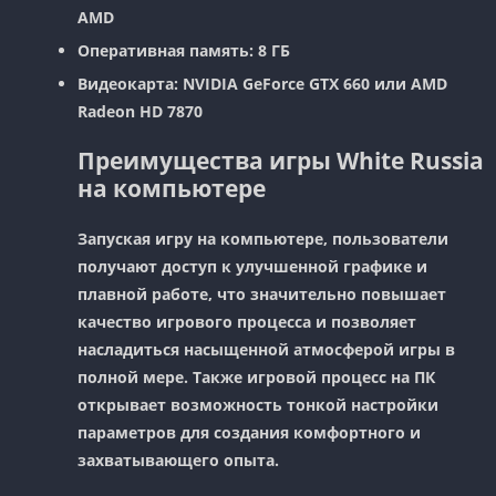
AMD
Оперативная память:
8 ГБ
Видеокарта:
NVIDIA GeForce GTX 660 или AMD
Radeon HD 7870
Преимущества игры White Russia
на компьютере
Запуская игру на компьютере, пользователи
получают доступ к улучшенной графике и
плавной работе, что значительно повышает
качество игрового процесса и позволяет
насладиться насыщенной атмосферой игры в
полной мере. Также игровой процесс на ПК
открывает возможность тонкой настройки
параметров для создания комфортного и
захватывающего опыта.