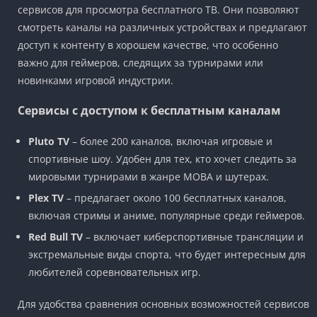
сервисов для просмотра бесплатного ТВ. Они позволяют
смотреть каналы на различных устройствах и предлагают
доступ к контенту в хорошем качестве, что особенно
важно для геймеров, следящих за турнирами или
новинками игровой индустрии.
Сервисы с доступом к бесплатным каналам
Pluto TV
– более 200 каналов, включая игровые и
спортивные шоу. Удобен для тех, кто хочет следить за
мировыми турнирами в жанре MOBA и шутерах.
Plex TV
– предлагает около 100 бесплатных каналов,
включая стримы и аниме, популярные среди геймеров.
Red Bull TV
– включает киберспортивные трансляции и
экстремальные виды спорта, что будет интересным для
любителей соревновательных игр.
Для удобства сравнения основных возможностей сервисов