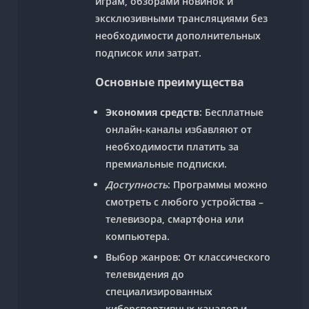
играм, обзорами новинок и
эксклюзивными трансляциями без
необходимости дополнительных
подписок или затрат.
Основные преимущества
Экономия средств
: Бесплатные
онлайн-каналы избавляют от
необходимости платить за
премиальные подписки.
Доступность
: Программы можно
смотреть с любого устройства –
телевизора, смартфона или
компьютера.
Выбор жанров: От классического
телевидения до
специализированных
киберспортивных каналов и