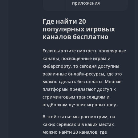
приложения
Где найти 20
популярных игровых
каналов бесплатно
Если вы хотите смотреть популярные
каналы, посвященные играм и
киберспорту, то сегодня доступны
различные онлайн-ресурсы, где это
можно сделать без оплаты. Многие
платформы предлагают доступ к
стриминговым трансляциям и
подборкам лучших игровых шоу.
В этой статье мы рассмотрим, на
каких сервисах и в каких местах
можно найти 20 каналов, где