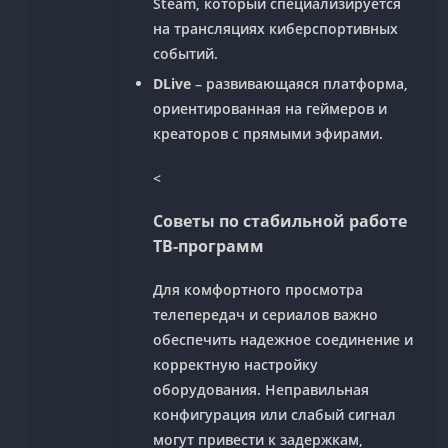
Steam, который специализируется
на трансляциях киберспортивных
событий.
DLive
– развивающаяся платформа,
ориентированная на геймеров и
креаторов с прямыми эфирами.
<
Советы по стабильной работе
ТВ-программ
Для комфортного просмотра
телепередач и сериалов важно
обеспечить надежное соединение и
корректную настройку
оборудования. Неправильная
конфигурация или слабый сигнал
могут привести к задержкам,