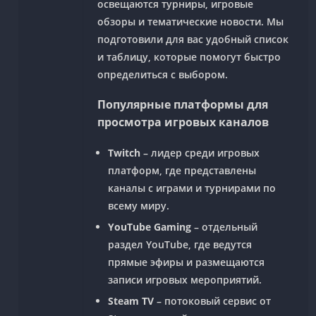
освещаются турниры, игровые
обзоры и тематические новости. Мы
подготовили для вас удобный список
и таблицу, которые помогут быстро
определиться с выбором.
Популярные платформы для
просмотра игровых каналов
Тwitch
– лидер среди игровых
платформ, где представлены
каналы с играми и турнирами по
всему миру.
YouTube Gaming
– отдельный
раздел YouTube, где ведутся
прямые эфиры и размещаются
записи игровых мероприятий.
Steam TV
– потоковый сервис от