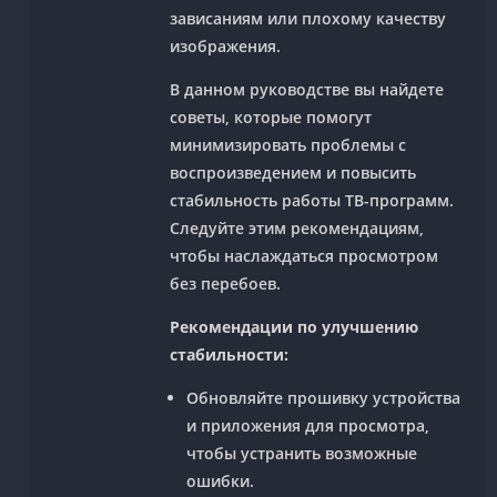
зависаниям или плохому качеству
изображения.
В данном руководстве вы найдете
советы, которые помогут
минимизировать проблемы с
воспроизведением и повысить
стабильность работы ТВ-программ.
Следуйте этим рекомендациям,
чтобы наслаждаться просмотром
без перебоев.
Рекомендации по улучшению
стабильности:
Обновляйте прошивку устройства
и приложения для просмотра,
чтобы устранить возможные
ошибки.