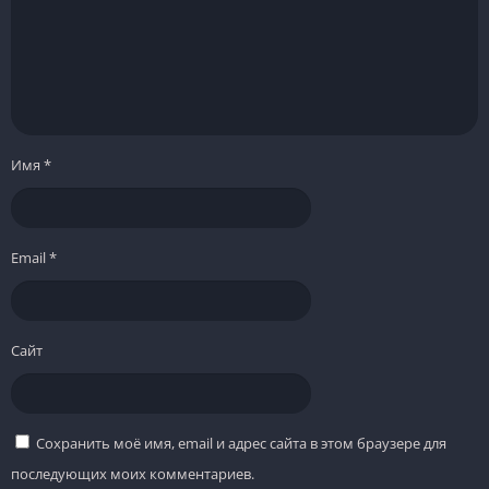
Имя
*
Email
*
Сайт
Сохранить моё имя, email и адрес сайта в этом браузере для
последующих моих комментариев.