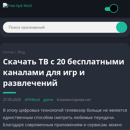
Home
/
Blog
Скачать ТВ с 20 бесплатными
каналами для игр и
развлечений
27.05.2025
APKMod
game
Комментариев нет
В эпоху цифровых технологий телевизор больше не является
единственным способом смотреть любимые передачи.
Благодаря современным приложениям и сервисам, можно