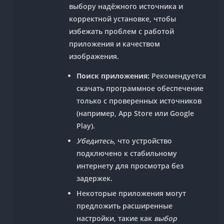
выбору надёжного источника и
корректной установке, чтобы
избежать проблем с работой
приложения и качеством
изображения.
Поиск приложения:
Рекомендуется
скачать программное обеспечение
только с проверенных источников
(например, App Store или Google
Play).
Убедитесь
, что устройство
подключено к стабильному
интернету для просмотра без
задержек.
Некоторые приложения могут
предложить расширенные
настройки, такие как
выбор