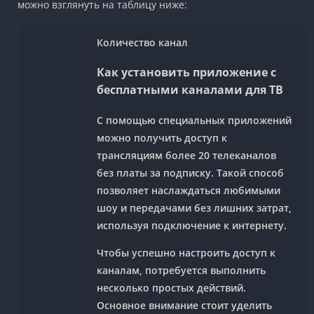
можно взглянуть на таблицу ниже:
Количество канал
Как установить приложение с
бесплатными каналами для ТВ
С помощью специальных приложений
можно получить доступ к
трансляциям более 20 телеканалов
без платы за подписку. Такой способ
позволяет наслаждаться любимыми
шоу и передачами без лишних затрат,
используя подключение к интернету.
Чтобы успешно настроить доступ к
каналам, потребуется выполнить
несколько простых действий.
Основное внимание стоит уделить