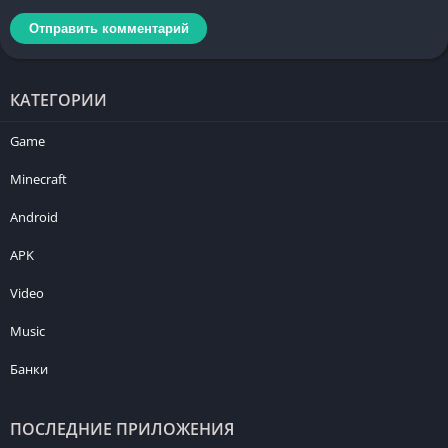
КАТЕГОРИИ
Game
Minecraft
Android
APK
Video
Music
Банки
ПОСЛЕДНИЕ ПРИЛОЖЕНИЯ