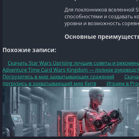
Для поклонников вселенной S
способностями и создавать к
уровни и возможность соревн
Основные преимущества 
Похожие записи:
Скачать Star Wars Uprising лучшие советы и рекоме
Adventure Time Card Wars Kingdom — полное руководс
Погрузитесь в мир захватывающих сражений
Скача
погрузись в захватывающий мир битв
Играем в Pr