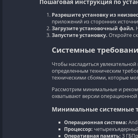
Пошаговая инструкция по уста
Разрешите установку из неизве
приложений из сторонних источни
Загрузите установочный файл.
Н
Запустите установку.
Откройте ск
Системные требования 
Чтобы насладиться увлекательной и
определенным техническим требов
техническими сбоями, которые мог
Рассмотрим минимальные и рекоме
охватывают версии операционной 
Минимальные системные 
Операционная система:
Andr
Процессор:
четырехъядерный с
Оперативная память:
3 ГБ
Пр