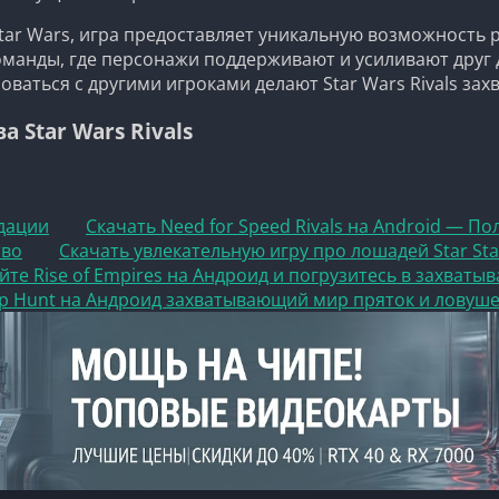
tar Wars, игра предоставляет уникальную возможность 
оманды, где персонажи поддерживают и усиливают друг 
оваться с другими игроками делают Star Wars Rivals з
Star Wars Rivals
ндации
Скачать Need for Speed Rivals на Android — П
тво
Скачать увлекательную игру про лошадей Star Sta
йте Rise of Empires на Андроид и погрузитесь в захват
op Hunt на Андроид захватывающий мир пряток и ловуш