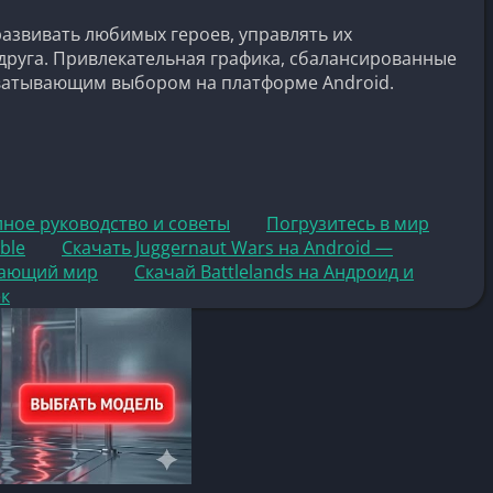
развивать любимых героев, управлять их
друга. Привлекательная графика, сбалансированные
ахватывающим выбором на платформе Android.
олное руководство и советы
Погрузитесь в мир
ble
Скачать Juggernaut Wars на Android —
ывающий мир
Скачай Battlelands на Андроид и
ек