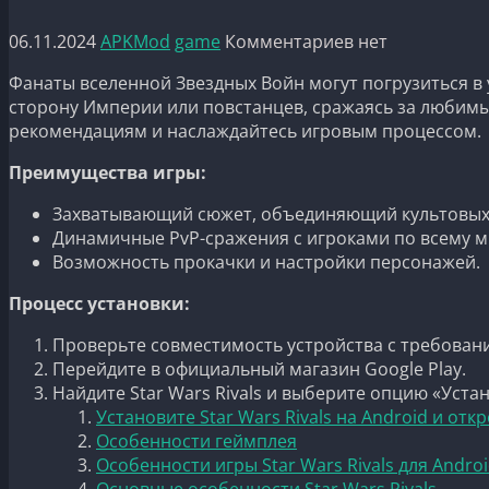
06.11.2024
APKMod
game
Комментариев нет
Фанаты вселенной Звездных Войн могут погрузиться в у
сторону Империи или повстанцев, сражаясь за любимых 
рекомендациям и наслаждайтесь игровым процессом.
Преимущества игры:
Захватывающий сюжет, объединяющий культовых 
Динамичные PvP-сражения с игроками по всему м
Возможность прокачки и настройки персонажей.
Процесс установки:
Проверьте совместимость устройства с требован
Перейдите в официальный магазин Google Play.
Найдите Star Wars Rivals и выберите опцию «Уста
Установите Star Wars Rivals на Android и о
Особенности геймплея
Особенности игры Star Wars Rivals для Andro
Основные особенности Star Wars Rivals