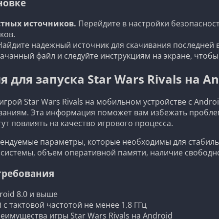
новке
стных источников.
Перейдите в настройки безопасност
ков.
айдите надежный источник для скачивания последней ве
ачанный файл и следуйте инструкциям на экране, чтобы
для запуска Star Wars Rivals на An
грой Star Wars Rivals на мобильном устройстве с Androi
аниям. Эта информация поможет вам избежать проблем
ут повлиять на качество игрового процесса.
ндуемые параметры, которые необходимы для стабильн
системы, объем оперативной памяти, наличие свободно
требования
oid 8.0 и выше
 тактовой частотой не менее 1.8 ГГц
еимущества игры Star Wars Rivals на Android