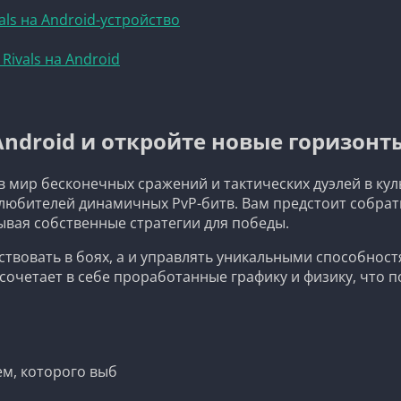
vals на Android-устройство
Rivals на Android
а Android и откройте новые горизо
я в мир бесконечных сражений и тактических дуэлей в к
и любителей динамичных PvP-битв. Вам предстоит собрат
ывая собственные стратегии для победы.
частвовать в боях, а и управлять уникальными способно
 сочетает в себе проработанные графику и физику, что 
м, которого выб