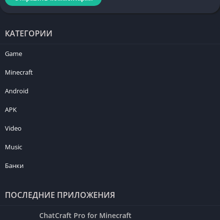
КАТЕГОРИИ
Game
Minecraft
Android
APK
Video
Music
Банки
ПОСЛЕДНИЕ ПРИЛОЖЕНИЯ
ChatCraft Pro for Minecraft