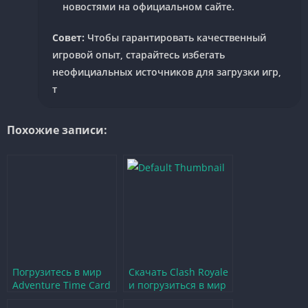
новостями на официальном сайте.
Совет:
Чтобы гарантировать качественный
игровой опыт, старайтесь избегать
неофициальных источников для загрузки игр,
т
Похожие записи:
Погрузитесь в мир
Скачать Clash Royale
Adventure Time Card
и погрузиться в мир
Wars Kingdom —
захватывающих