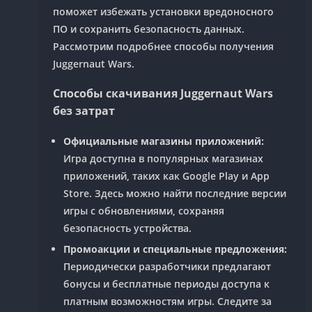
поможет избежать установки вредоносного
ПО и сохранить безопасность данных.
Рассмотрим подробнее способы получения
Juggernaut Wars.
Способы скачивания Juggernaut Wars
без затрат
Официальные магазины приложений:
Игра доступна в популярных магазинах
приложений, таких как Google Play и App
Store. Здесь можно найти последние версии
игры с обновлениями, сохраняя
безопасность устройства.
Промоакции и специальные предложения:
Периодически разработчики предлагают
бонусы и бесплатные периоды доступа к
платным возможностям игры. Следите за