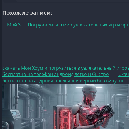
Похожие записи:
Мой 3 — Погружаемся в мир увлекательных игр и яр
скачать Мой Хоум и погрузиться в увлекательный игро
бесплатно на телефон андроид легко и быстро
Скач
бесплатно на андроид последней версии без вирусов