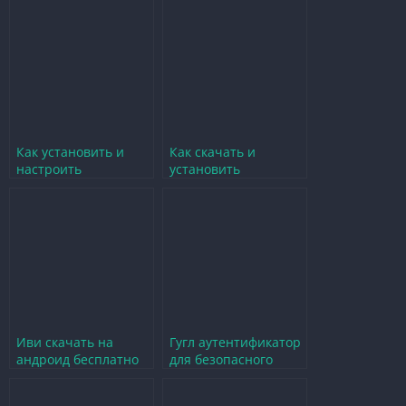
на телефон для
услугам
удобного доступа
Как установить и
Как скачать и
настроить
установить
приложение Мой
приложение Мой
Триколор для
Триколор для
комфортной игры
личного кабинета
Иви скачать на
Гугл аутентификатор
андроид бесплатно
для безопасного
легкий способ
доступа к играм Плей
доступа к играм
Маркет