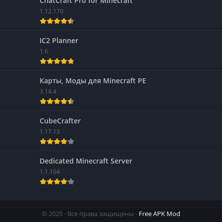
ChatCraft Pro for Minecraft
1.12.170
IC2 Planner
1.6
Карты, Моды для Minecraft PE
3.14.4
CubeCrafter
1.17.13
Dedicated Minecraft Server
1.1.104
© 2025 - Все права защищены -
Free APK Mod