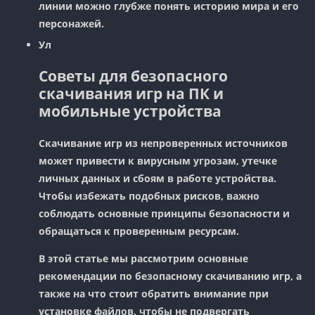
линии можно глубже понять историю мира и его
персонажей.
Ул
Советы для безопасного
скачивания игр на ПК и
мобильные устройства
Скачивание игр из непроверенных источников
может привести к вирусным угрозам, утечке
личных данных и сбоям в работе устройства.
Чтобы избежать подобных рисков, важно
соблюдать основные принципы безопасности и
обращаться к проверенным ресурсам.
В этой статье мы рассмотрим основные
рекомендации по безопасному скачиванию игр, а
также на что стоит обратить внимание при
установке файлов, чтобы не подвергать