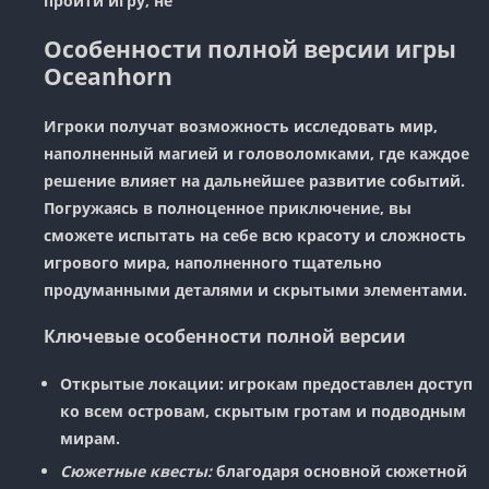
пройти игру, не
Особенности полной версии игры
Oceanhorn
Игроки получат возможность исследовать мир,
наполненный магией и головоломками, где каждое
решение влияет на дальнейшее развитие событий.
Погружаясь в полноценное приключение, вы
сможете испытать на себе всю красоту и сложность
игрового мира, наполненного тщательно
продуманными деталями и скрытыми элементами.
Ключевые особенности полной версии
Открытые локации:
игрокам предоставлен доступ
ко всем островам, скрытым гротам и подводным
мирам.
Сюжетные квесты:
благодаря основной сюжетной