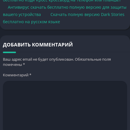
Антивирус скачать бесплатно полную версию для защиты
вашего устройства
Скачать полную версию Dark Stories
бесплатно на русском языке
ДОБАВИТЬ КОММЕНТАРИЙ
Ваш адрес email не будет опубликован.
Обязательные поля
помечены
*
Комментарий
*