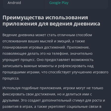
Android
Google Play
Преимущества использования
приложения для ведения дневника
Ведение дневника может стать отличным способом
отслеживания ваших мыслей и эмоций, а также
планирования игровых достижений. Приложение,
позволяющее делать это на телефоне, значительно
упрощает процесс. Оно предоставляет возможность
записывать важные моменты и рефлексировать над
прошедшими играми, что способствует улучшению игрового
процесса.
Используя подобные приложения, игроки могут не только
фиксировать свои достижения, но и делиться ими с
друзьями. Это создает дополнительный стимул для роста и
развития в играх, а также укрепляет социальные связи в