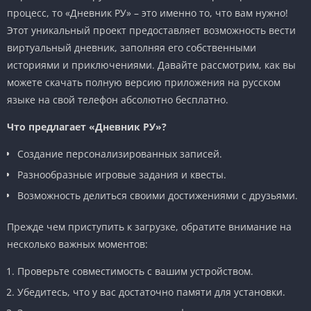
процесс, то «Дневник РУ» – это именно то, что вам нужно!
Этот уникальный проект предоставляет возможность вести
виртуальный дневник, заполняя его собственными
историями и приключениями. Давайте рассмотрим, как вы
можете скачать полную версию приложения на русском
языке на свой телефон абсолютно бесплатно.
Что предлагает «Дневник РУ»?
Создание персонализированных записей.
Разнообразные игровые задания и квесты.
Возможность делиться своими достижениями с друзьями.
Прежде чем приступить к загрузке, обратите внимание на
несколько важных моментов:
Проверьте совместимость с вашим устройством.
Убедитесь, что у вас достаточно памяти для установки.