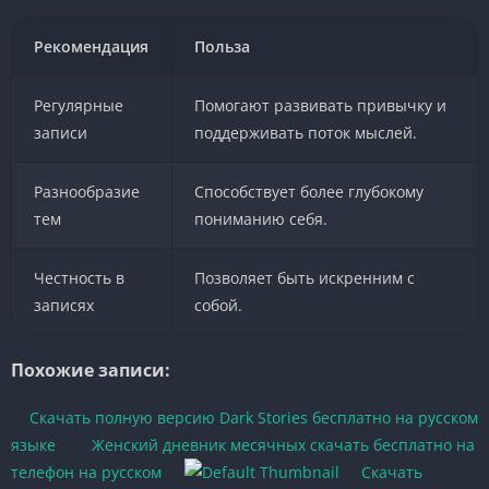
Рекомендация
Польза
Регулярные
Помогают развивать привычку и
записи
поддерживать поток мыслей.
Разнообразие
Способствует более глубокому
тем
пониманию себя.
Честность в
Позволяет быть искренним с
записях
собой.
Похожие записи:
Скачать полную версию Dark Stories бесплатно на русском
языке
Женский дневник месячных скачать бесплатно на
телефон на русском
Скачать