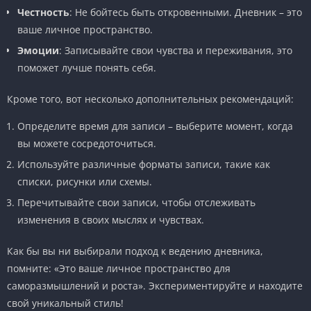
Честность
: Не бойтесь быть откровенными. Дневник – это
ваше личное пространство.
Эмоции
: Записывайте свои чувства и переживания, это
поможет лучше понять себя.
Кроме того, вот несколько дополнительных рекомендаций:
Определите время для записи – выберите момент, когда
вы можете сосредоточиться.
Используйте различные форматы записи, такие как
списки, рисунки или схемы.
Перечитывайте свои записи, чтобы отслеживать
изменения в своих мыслях и чувствах.
Как бы вы ни выбирали подход к ведению дневника,
помните: «Это ваше личное пространство для
саморазмышлений и роста». Экспериментируйте и находите
свой уникальный стиль!