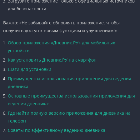
Загрузите приложение только с официальных источников
для безопасности.
Важно: «Не забывайте обновлять приложение, чтобы
получить доступ к новым функциям и улучшениям!»
Обзор приложения «Дневник.РУ» для мобильных
устройств
Как установить Дневник.РУ на смартфон
Шаги для установки
Преимущества использования приложения для ведения
дневника
Основные преимущества использования приложения для
ведения дневника:
Где найти полную версию приложения для дневника на
телефон
Советы по эффективному ведению дневника