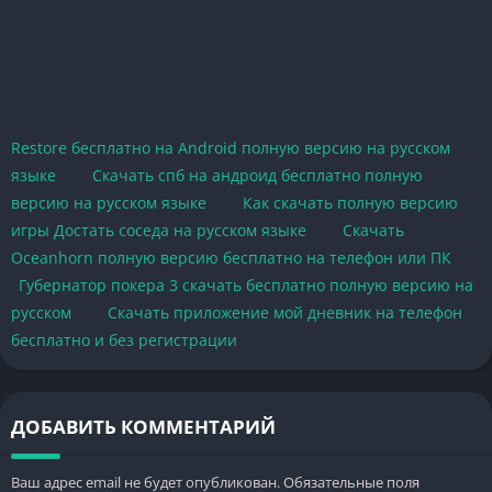
Restore бесплатно на Android полную версию на русском
языке
Скачать спб на андроид бесплатно полную
версию на русском языке
Как скачать полную версию
игры Достать соседа на русском языке
Скачать
Oceanhorn полную версию бесплатно на телефон или ПК
Губернатор покера 3 скачать бесплатно полную версию на
русском
Скачать приложение мой дневник на телефон
бесплатно и без регистрации
ДОБАВИТЬ КОММЕНТАРИЙ
Ваш адрес email не будет опубликован.
Обязательные поля