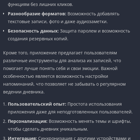
функциям без лишних кликов.
Разнообразие форматов:
Возможность добавлять
текстовые записи, фото и даже аудиозаметки.
Безопасность данных:
Защита паролем и возможность
создания резервных копий.
Кроме того, приложение предлагает пользователям
различные инструменты для анализа их записей, что
помогает лучше понять себя и свои эмоции. Важной
особенностью является возможность настройки
напоминаний, что позволяет не забывать о регулярном
ведении дневника.
Пользовательский опыт:
Простота использования
приложения даже для неподготовленных пользователей.
Персонализация:
Возможность менять темы и шрифты,
чтобы сделать дневник уникальным.
Интеграция:
Синхронизация с другими устройствами и