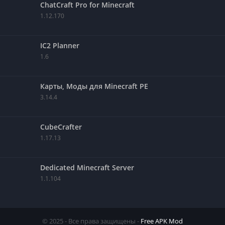
ChatCraft Pro for Minecraft
1.12.170
IC2 Planner
1.6
Карты, Моды для Minecraft PE
3.14.4
CubeCrafter
1.17.13
Dedicated Minecraft Server
1.1.104
© 2025 - Все права защищены -
Free APK Mod