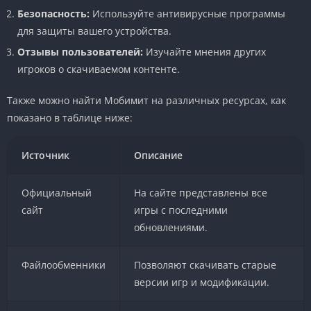
Безопасность:
Используйте антивирусные программы
для защиты вашего устройства.
Отзывы пользователей:
Изучайте мнения других
игроков о скачиваемом контенте.
Также можно найти Мобимит на различных ресурсах, как
показано в таблице ниже:
Источник
Описание
Официальный
На сайте представлены все
сайт
игры с последними
обновлениями.
Файлообменники
Позволяют скачивать старые
версии игр и модификации.