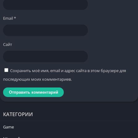
Email
*
Сайт
Сохранить моё имя, email и адрес сайта в этом браузере для
последующих моих комментариев.
КАТЕГОРИИ
Game