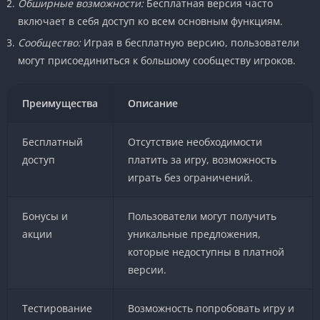
Обширные возможности:
Бесплатная версия часто
включает в себя доступ ко всем основным функциям.
Сообщество:
Играя в бесплатную версию, пользователи
могут присоединиться к большому сообществу игроков.
Преимущества
Описание
Бесплатный
Отсутствие необходимости
доступ
платить за игру, возможность
играть без ограничений.
Бонусы и
Пользователи могут получить
акции
уникальные предложения,
которые недоступны в платной
версии.
Тестирование
Возможность попробовать игру и