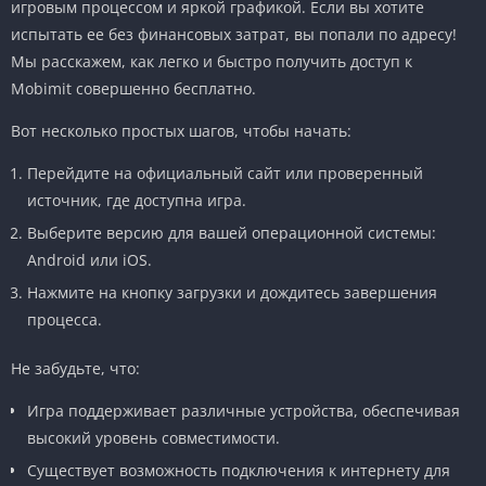
игровым процессом и яркой графикой. Если вы хотите
испытать ее без финансовых затрат, вы попали по адресу!
Мы расскажем, как легко и быстро получить доступ к
Mobimit совершенно бесплатно.
Вот несколько простых шагов, чтобы начать:
Перейдите на официальный сайт или проверенный
источник, где доступна игра.
Выберите версию для вашей операционной системы:
Android или iOS.
Нажмите на кнопку загрузки и дождитесь завершения
процесса.
Не забудьте, что:
Игра поддерживает различные устройства, обеспечивая
высокий уровень совместимости.
Существует возможность подключения к интернету для