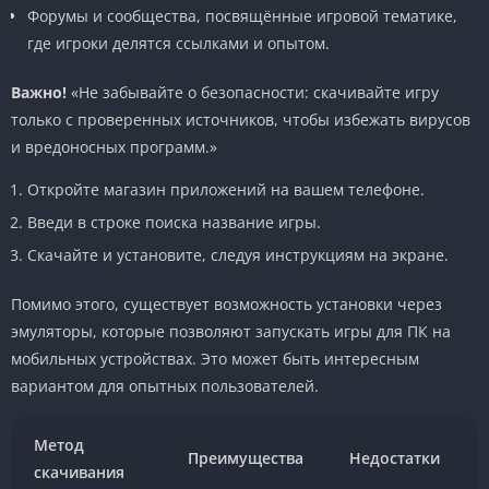
Форумы и сообщества, посвящённые игровой тематике,
где игроки делятся ссылками и опытом.
Важно!
«Не забывайте о безопасности: скачивайте игру
только с проверенных источников, чтобы избежать вирусов
и вредоносных программ.»
Откройте магазин приложений на вашем телефоне.
Введи в строке поиска название игры.
Скачайте и установите, следуя инструкциям на экране.
Помимо этого, существует возможность установки через
эмуляторы, которые позволяют запускать игры для ПК на
мобильных устройствах. Это может быть интересным
вариантом для опытных пользователей.
Метод
Преимущества
Недостатки
скачивания