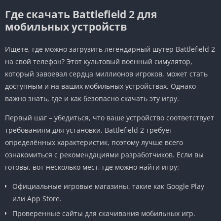
Где скачать Battlefield 2 для
мобильных устройств
Ищете, где можно загрузить легендарный шутер Battlefield 2
на свой телефон? Этот культовый военный симулятор,
который завоевал сердца миллионов игроков, может стать
доступным и на ваших мобильных устройствах. Однако
важно знать, где и как безопасно скачать эту игру.
Первый шаг – убедиться, что ваше устройство соответствует
требованиям для установки. Battlefield 2 требует
определённых характеристик, поэтому лучше всего
ознакомиться с рекомендациями разработчиков. Если вы
готовы, вот несколько мест, где можно найти игру:
Официальные игровые магазины, такие как Google Play
или App Store.
Проверенные сайты для скачивания мобильных игр.