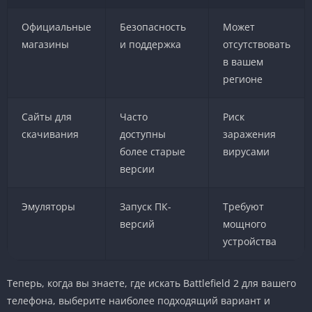
Официальные
Безопасность
Может
магазины
и поддержка
отсутствовать
в вашем
регионе
Сайты для
Часто
Риск
скачивания
доступны
заражения
более старые
вирусами
версии
Эмуляторы
Запуск ПК-
Требуют
версий
мощного
устройства
Теперь, когда вы знаете, где искать Battlefield 2 для вашего
телефона, выберите наиболее подходящий вариант и