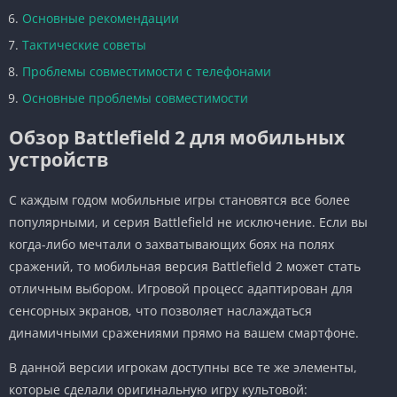
Основные рекомендации
Тактические советы
Проблемы совместимости с телефонами
Основные проблемы совместимости
Обзор Battlefield 2 для мобильных
устройств
С каждым годом мобильные игры становятся все более
популярными, и серия Battlefield не исключение. Если вы
когда-либо мечтали о захватывающих боях на полях
сражений, то мобильная версия Battlefield 2 может стать
отличным выбором. Игровой процесс адаптирован для
сенсорных экранов, что позволяет наслаждаться
динамичными сражениями прямо на вашем смартфоне.
В данной версии игрокам доступны все те же элементы,
которые сделали оригинальную игру культовой: