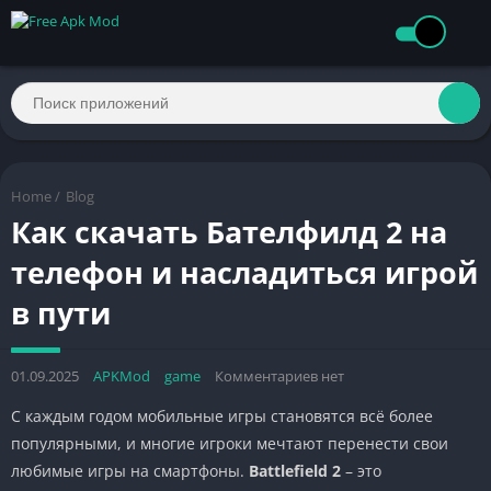
Home
/
Blog
Как скачать Бателфилд 2 на
телефон и насладиться игрой
в пути
01.09.2025
APKMod
game
Комментариев нет
С каждым годом мобильные игры становятся всё более
популярными, и многие игроки мечтают перенести свои
любимые игры на смартфоны.
Battlefield 2
– это