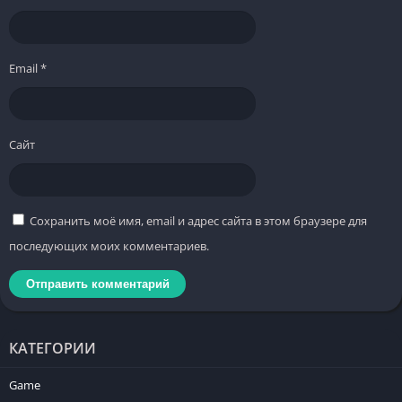
Email
*
Сайт
Сохранить моё имя, email и адрес сайта в этом браузере для
последующих моих комментариев.
КАТЕГОРИИ
Game