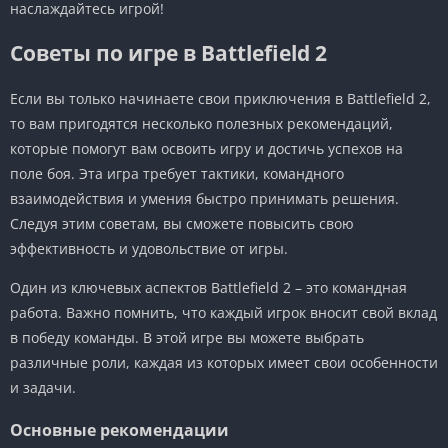
наслаждайтесь игрой!
Советы по игре в Battlefield 2
Если вы только начинаете свои приключения в Battlefield 2,
то вам пригодятся несколько полезных рекомендаций,
которые помогут вам освоить игру и достичь успехов на
поле боя. Эта игра требует тактики, командного
взаимодействия и умения быстро принимать решения.
Следуя этим советам, вы сможете повысить свою
эффективность и удовольствие от игры.
Один из ключевых аспектов Battlefield 2 – это командная
работа. Важно помнить, что каждый игрок вносит свой вклад
в победу команды. В этой игре вы можете выбрать
различные роли, каждая из которых имеет свои особенности
и задачи.
Основные рекомендации