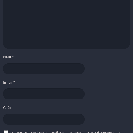
Имя
*
Email
*
Сайт
Сохранить моё имя, email и адрес сайта в этом браузере для