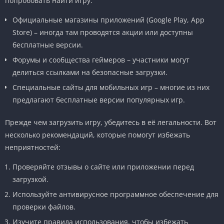
попробовать найти игру:
Официальные магазины приложений (Google Play, App
Store) – иногда там проводятся акции или доступны
бесплатные версии.
Форумы и сообщества геймеров – участники могут
делиться ссылками на безопасные загрузки.
Специальные сайты для мобильных игр – многие из них
предлагают бесплатные версии популярных игр.
Прежде чем загрузить игру, убедитесь в её легальности. Вот
несколько рекомендаций, которые помогут избежать
неприятностей:
Проверяйте отзывы о сайте или приложении перед
загрузкой.
Используйте антивирусное программное обеспечение для
проверки файлов.
Изучите правила использования, чтобы избежать