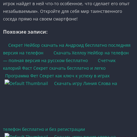
игрок найдет в ней что-то особенное, что сделает его опыт
незабываемым». Откройте для себя мир таинственного
соседа прямо на своем смартфоне!
Похожие записи:
Секрет Нейбор скачать на Андроид бесплатно последняя
версия на телефон
Скачать Хеллоу Нейбор на телефон
— полная версия на русском бесплатно
Счетчик
калорий Фаст Секрет скачать бесплатно и легко
Программа Фет Секрет как ключ к успеху в играх
Скачать игру Линия Слова на
телефон бесплатно и без регистрации
Скачать игру линия слова на