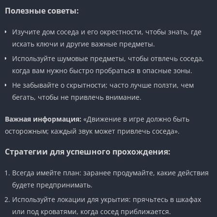
Полезные советы:
Изучите дом соседа и его окрестности, чтобы знать, где
искать ключи и другие важные предметы.
Используйте шумовые предметы, чтобы отвлечь соседа,
когда вам нужно быстро пробраться в опасные зоны.
Не забывайте о скрытности; часто лучше ползти, чем
бегать, чтобы не привлечь внимание.
Важная информация:
«Движение в игре должно быть
осторожным; каждый звук может привлечь соседа».
Стратегии для успешного прохождения:
Всегда имейте план: заранее продумайте, какие действия
будете предпринимать.
Используйте локации для укрытия: прячьтесь в шкафах
или под кроватями, когда сосед приближается.