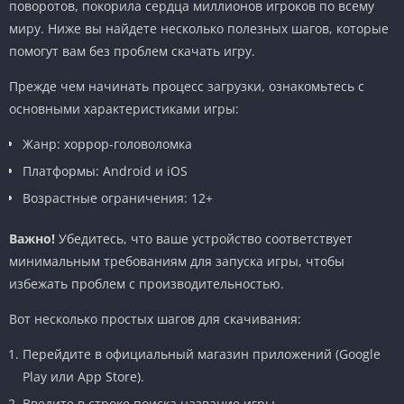
поворотов, покорила сердца миллионов игроков по всему
миру. Ниже вы найдете несколько полезных шагов, которые
помогут вам без проблем скачать игру.
Прежде чем начинать процесс загрузки, ознакомьтесь с
основными характеристиками игры:
Жанр: хоррор-головоломка
Платформы: Android и iOS
Возрастные ограничения: 12+
Важно!
Убедитесь, что ваше устройство соответствует
минимальным требованиям для запуска игры, чтобы
избежать проблем с производительностью.
Вот несколько простых шагов для скачивания:
Перейдите в официальный магазин приложений (Google
Play или App Store).
Введите в строке поиска название игры.