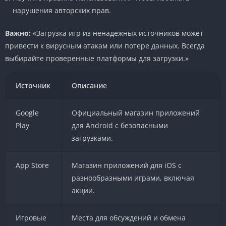
нарушения авторских прав.
Важно:
«Загрузка игр из ненадежных источников может
привести к вирусным атакам или потере данных. Всегда
выбирайте проверенные платформы для загрузки.»
Источник
Описание
Google
Официальный магазин приложений
Play
для Android с безопасными
загрузками.
App Store
Магазин приложений для iOS с
разнообразными играми, включая
акции.
Игровые
Места для обсуждений и обмена