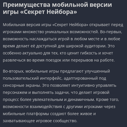
Преимущества мобильной версии
игры «Секрет Нейбора»
Мобильная версия игры «Секрет Нейбора» открывает перед
игроками множество уникальных возможностей. Во-первых,
возможность наслаждаться игрой в любом месте и в любое
время делает её доступной для широкой аудитории. Это
особенно актуально для тех, кто ценит гибкость и хочет
развлечься во время поездок или перерывов на работе.
Во-вторых, мобильные игры предлагают улучшенный
пользовательский интерфейс, адаптированный под
сенсорные экраны. Это позволяет интуитивно управлять
персонажем и выполнять задачи, что делает игровой
процесс более увлекательным и динамичным. Кроме того,
возможности взаимодействия с другими игроками через
мобильные платформы создают более живое и
захватывающее игровое сообщество.