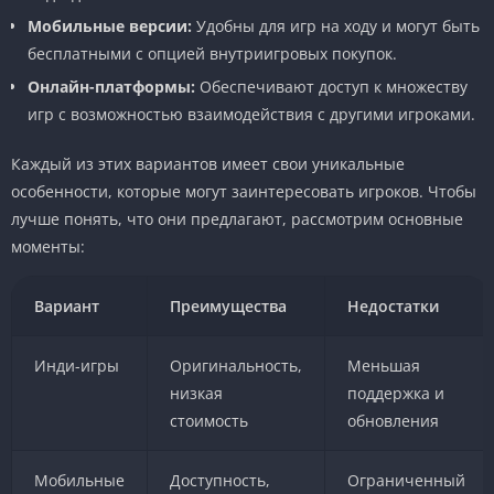
Мобильные версии:
Удобны для игр на ходу и могут быть
бесплатными с опцией внутриигровых покупок.
Онлайн-платформы:
Обеспечивают доступ к множеству
игр с возможностью взаимодействия с другими игроками.
Каждый из этих вариантов имеет свои уникальные
особенности, которые могут заинтересовать игроков. Чтобы
лучше понять, что они предлагают, рассмотрим основные
моменты:
Вариант
Преимущества
Недостатки
Инди-игры
Оригинальность,
Меньшая
низкая
поддержка и
стоимость
обновления
Мобильные
Доступность,
Ограниченный