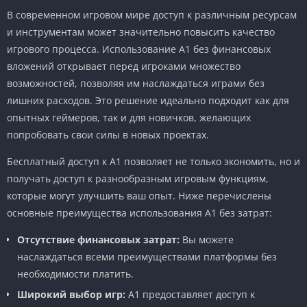
В современном игровом мире доступ к различным ресурсам
и инструментам может значительно повысить качество
игрового процесса. Использование A1 без финансовых
вложений открывает перед игроками множество
возможностей, позволяя им наслаждаться играми без
лишних расходов. Это решение идеально подходит как для
опытных геймеров, так и для новичков, желающих
попробовать свои силы в новых проектах.
Бесплатный доступ к A1 позволяет не только экономить, но и
получать доступ к разнообразным игровым функциям,
которые могут улучшить ваш опыт. Ниже перечислены
основные преимущества использования A1 без затрат:
Отсутствие финансовых затрат:
Вы можете
наслаждаться всеми преимуществами платформы без
необходимости платить.
Широкий выбор игр:
A1 предоставляет доступ к