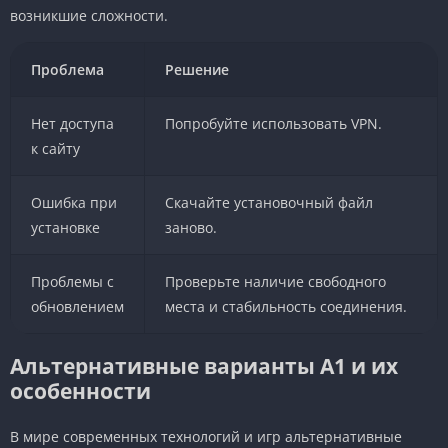
возникшие сложности.
Проблема
Решение
Нет доступа
Попробуйте использовать VPN.
к сайту
Ошибка при
Скачайте установочный файл
установке
заново.
Проблемы с
Проверьте наличие свободного
обновлением
места и стабильность соединения.
Альтернативные варианты A1 и их
особенности
В мире современных технологий и игр альтернативные