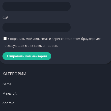
Сайт
Сохранить моё имя, email и адрес сайта в этом браузере для
последующих моих комментариев.
КАТЕГОРИИ
Game
Minecraft
Android