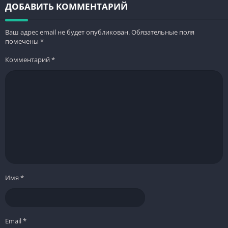
ДОБАВИТЬ КОММЕНТАРИЙ
Ваш адрес email не будет опубликован.
Обязательные поля
помечены
*
Комментарий
*
Имя
*
Email
*