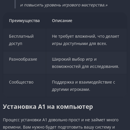
и повысить уровень игрового мастерства.»
Преимущества
Описание
Бесплатный
Не требует вложений, что делает
доступ
игры доступными для всех.
Разнообразие
Широкий выбор игр и
возможностей для исследования.
Сообщество
Поддержка и взаимодействие с
другими игроками.
Установка A1 на компьютер
Процесс установки A1 довольно прост и не займет много
времени. Вам нужно будет подготовить вашу систему и