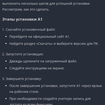
выполнить несколько шагов для успешной установки.
Рассмотрим, как это сделать.
Этапы установки A1
Скачайте установочный файл:
Перейдите на официальный сайт A1.
Найдите раздел «Скачать» и выберите версию для ПК.
Запустите установщик:
Дважды щелкните на загруженный файл.
Следуйте инструкциям на экране.
Завершите установку:
После завершения установки, запустите A1 через ярлык
на рабочем столе.
При необходимости создайте учетную запись для
доступа ко всем функциям.