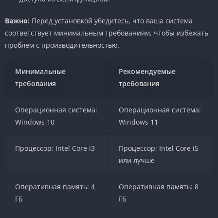
Важно:
Перед установкой убедитесь, что ваша система
соответствует минимальным требованиям, чтобы избежать
проблем с производительностью.
Минимальные
Рекомендуемые
требования
требования
Операционная система:
Операционная система:
Windows 10
Windows 11
Процессор: Intel Core i3
Процессор: Intel Core i5
или лучше
Оперативная память: 4
Оперативная память: 8
ГБ
ГБ