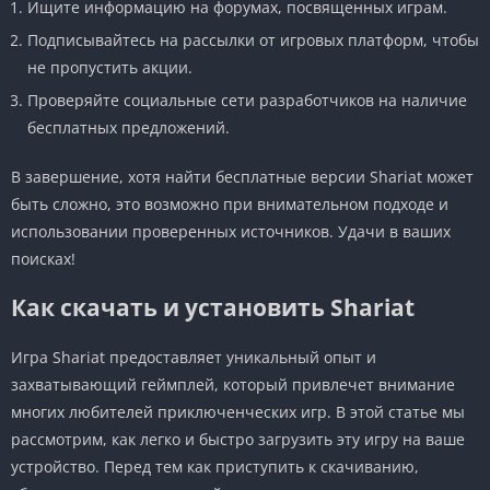
Ищите информацию на форумах, посвященных играм.
Подписывайтесь на рассылки от игровых платформ, чтобы
не пропустить акции.
Проверяйте социальные сети разработчиков на наличие
бесплатных предложений.
В завершение, хотя найти бесплатные версии Shariat может
быть сложно, это возможно при внимательном подходе и
использовании проверенных источников. Удачи в ваших
поисках!
Как скачать и установить Shariat
Игра Shariat предоставляет уникальный опыт и
захватывающий геймплей, который привлечет внимание
многих любителей приключенческих игр. В этой статье мы
рассмотрим, как легко и быстро загрузить эту игру на ваше
устройство. Перед тем как приступить к скачиванию,