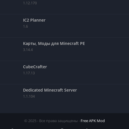
1.12.170
IC2 Planner
1.6
Карты, Моды для Minecraft PE
3.14.4
CubeCrafter
1.17.13
Dedicated Minecraft Server
1.1.104
© 2025 - Все права защищены -
Free APK Mod