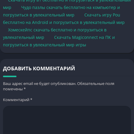
мир
Чудо пазлы скачать бесплатно на компьютер и
погрузиться в увлекательный мир
Скачать игру Pou
бесплатно на Android и погрузиться в увлекательный мир
Хомескейпс скачать бесплатно и погрузиться в
увлекательный мир
Скачать Magiconnect на ПК и
погрузиться в увлекательный мир игры
ДОБАВИТЬ КОММЕНТАРИЙ
Ваш адрес email не будет опубликован.
Обязательные поля
помечены
*
Комментарий
*